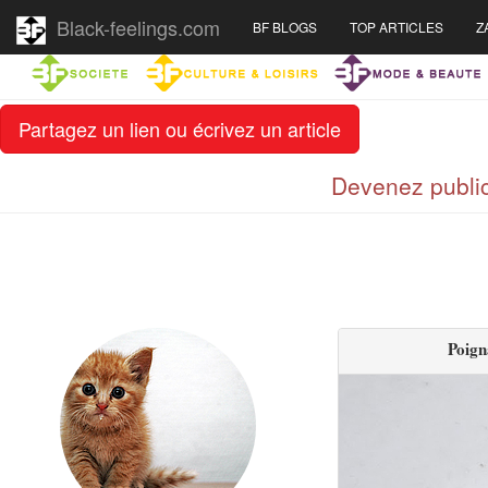
Black-feelings.com
BF BLOGS
TOP ARTICLES
Z
Partagez un lien ou écrivez un article
Devenez public
Poign