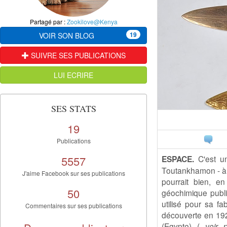
Partagé par :
Zookilove@Kenya
19
VOIR SON BLOG
SUIVRE SES PUBLICATIONS
LUI ECRIRE
SES STATS
19
Publications
5557
ESPACE.
C'est un
Toutankhamon - à 
J'aime Facebook sur ses publications
pourrait bien, e
50
géochimique publ
utilisé pour sa fa
Commentaires sur ses publications
découverte en 192
(Egypte) (
voir 