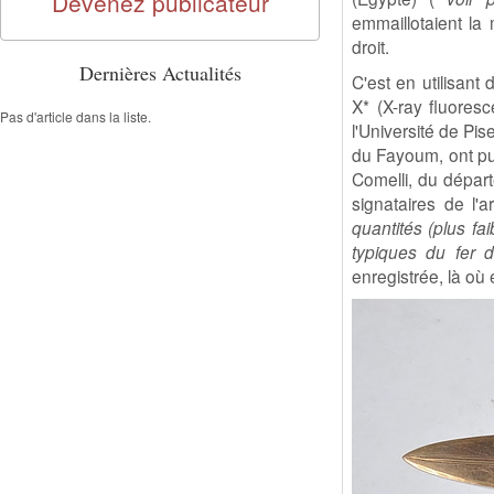
Devenez publicateur
emmaillotaient la
droit.
Dernières Actualités
C'est en utilisan
X* (X-ray fluores
Pas d'article dans la liste.
l'Université de Pis
du Fayoum, ont pu 
Comelli, du départ
signataires de l'a
quantités (plus fa
typiques du fer d'
enregistrée, là où 