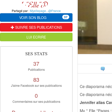
Partagé par :
Myellepage...@France
37
VOIR SON BLOG
SUIVRE SES PUBLICATIONS
LUI ECRIRE
SES STATS
37
Publications
83
J'aime Facebook sur ses publications
Ce diaporama néce
0
Ce diaporama néce
Commentaires sur ses publications
Jennifer alias C
My " Elle "Pages :