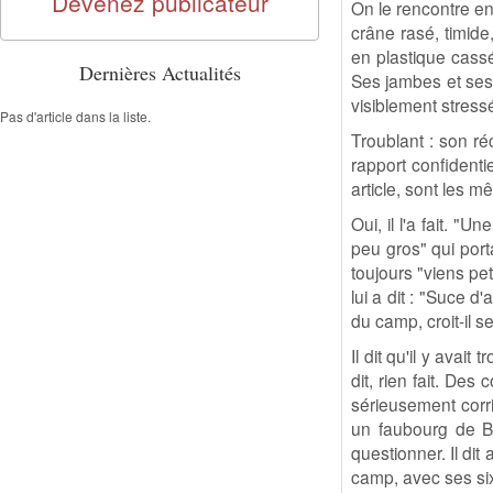
Devenez publicateur
On le rencontre en
crâne rasé, timide
en plastique cassé
Dernières Actualités
Ses jambes et ses 
visiblement stress
Pas d'article dans la liste.
Troublant : son r
rapport confident
article, sont les m
Oui, il l'a fait. "
peu gros" qui porta
toujours "viens pet
lui a dit : "Suce d'
du camp, croit-il s
Il dit qu'il y avai
dit, rien fait. Des
sérieusement corri
un faubourg de Ba
questionner. Il dit
camp, avec ses six