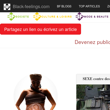
Black-feelings.com
BF BLOGS
TOP ARTICLES
Z
Partagez un lien ou écrivez un article
Devenez public
SEXE contre des b