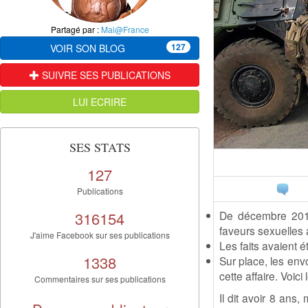
Partagé par :
Mai@France
127
VOIR SON BLOG
SUIVRE SES PUBLICATIONS
LUI ECRIRE
SES STATS
127
Publications
316154
De décembre 2013
faveurs sexuelles 
J'aime Facebook sur ses publications
Les faits avaient é
1338
Sur place, les env
cette affaire. Voici
Commentaires sur ses publications
Il dit avoir 8 ans