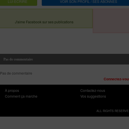
LUI ECRIRE
VOIR SON PROFIL / SES ABONNES
J'aime Facebook sur ses publications
Pas de commentaire
Pas de commentaire
Connectez-vous
À propos
Contactez-nous
Comment ça marche
Vos suggestions
ALL RIGHTS RESERVE