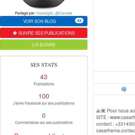
Partagé par :
blacklight...@Canada
43
VOIR SON BLOG
SUIVRE SES PUBLICATIONS
LUI ECRIRE
SES STATS
43
Publications
100
J'aime Facebook sur ses publications
🙏🏾 Pour nous sou
0
SITE : www.casa
Commentaires sur ses publications
contact : +33143
casarhema.conta