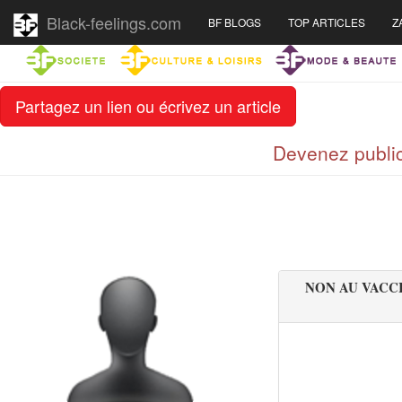
Black-feelings.com
BF BLOGS
TOP ARTICLES
Z
Partagez un lien ou écrivez un article
Devenez public
NON AU VACCI