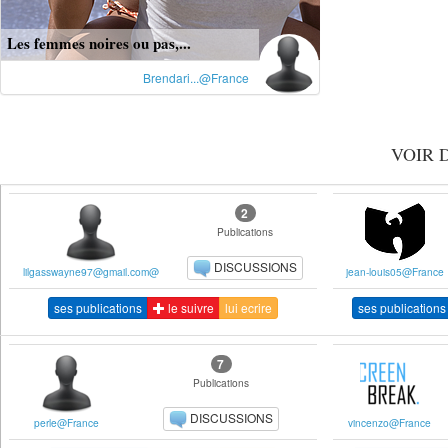
Les femmes noires ou pas,...
Brendari...@France
VOIR 
2
Publications
DISCUSSIONS
lilgasswayne97@gmail.com@
jean-louis05@France
ses publications
le suivre
lui ecrire
ses publications
7
Publications
DISCUSSIONS
perle@France
vincenzo@France