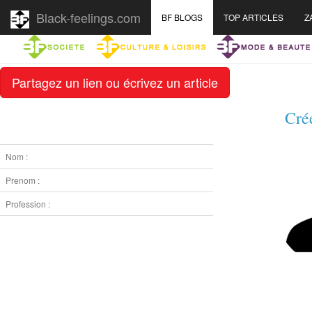
Black-feelings.com
BF BLOGS
TOP ARTICLES
Z
Partagez un lien ou écrivez un article
Cré
Nom :
Prenom :
Profession :