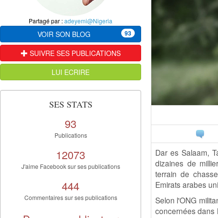
Partagé par :
adeyemi@Nigeria
93
VOIR SON BLOG
SUIVRE SES PUBLICATIONS
LUI ECRIRE
SES STATS
93
Publications
12073
Dar es Salaam, Ta
dizaines de milli
J'aime Facebook sur ses publications
terrain de chasse
444
Emirats arabes un
Commentaires sur ses publications
Selon l'ONG milita
concernées dans le