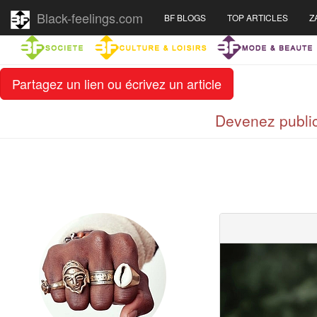
Black-feelings.com
BF BLOGS
TOP ARTICLES
Z
Partagez un lien ou écrivez un article
Devenez public