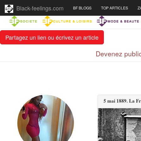
Black-feelings.com
BF BLOGS
TOP ARTICLES
Z
Partagez un lien ou écrivez un article
Devenez public
5 mai 1889. La Fr