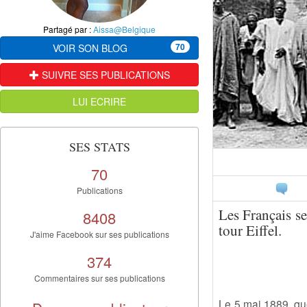
Partagé par :
Aissa@Belgique
70
VOIR SON BLOG
SUIVRE SES PUBLICATIONS
LUI ECRIRE
SES STATS
70
Publications
Les Français se
8408
tour Eiffel.
J'aime Facebook sur ses publications
374
Commentaires sur ses publications
Le 5 mai 1889, qu