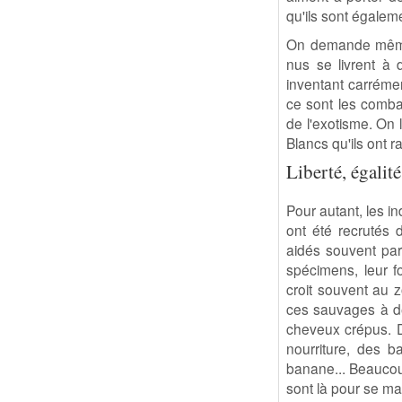
qu'ils sont égalem
On demande même 
nus se livrent à
inventant carrémen
ce sont les comba
de l'exotisme. On 
Blancs qu'ils ont r
Liberté, égalité
Pour autant, les i
ont été recrutés 
aidés souvent par 
spécimens, leur fo
croit souvent au z
ces sauvages à des
cheveux crépus. D'
nourriture, des 
banane... Beaucoup
sont là pour se mar