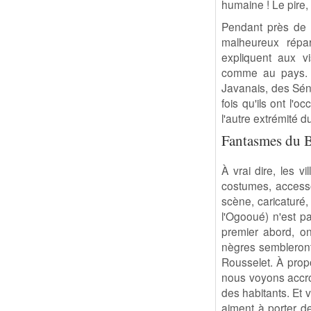
humaine ! Le pire, 
Pendant près de 6
malheureux répar
expliquent aux vi
comme au pays. I
Javanais, des Séné
fois qu'ils ont l'o
l'autre extrémité 
Fantasmes du 
À vrai dire, les v
costumes, accessoi
scène, caricaturé,
l'Ogooué) n'est 
premier abord, o
nègres sembleront
Rousselet. À propo
nous voyons accrou
des habitants. Et 
aiment à porter de