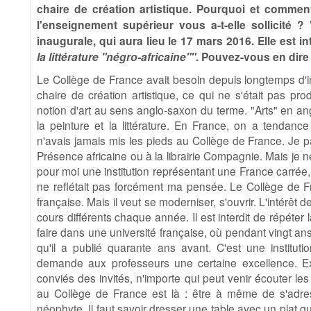
chaire de création artistique. Pourquoi et comment
l'enseignement supérieur vous a-t-elle sollicité ?
inaugurale, qui aura lieu le 17 mars 2016. Elle est in
la littérature "négro-africaine""
. Pouvez-vous en dire
Le Collège de France avait besoin depuis longtemps d'int
chaire de création artistique, ce qui ne s'était pas produ
notion d'art au sens anglo-saxon du terme. "Arts" en angla
la peinture et la littérature. En France, on a tendance à
n'avais jamais mis les pieds au Collège de France. Je p
Présence africaine ou à la librairie Compagnie. Mais je ne
pour moi une institution représentant une France carrée,
ne reflétait pas forcément ma pensée. Le Collège de F
française. Mais il veut se moderniser, s'ouvrir. L'intérêt d
cours différents chaque année. Il est interdit de répét
faire dans une université française, où pendant vingt ans
qu'il a publié quarante ans avant. C'est une institut
demande aux professeurs une certaine excellence. Ex
conviés des invités, n'importe qui peut venir écouter le
au Collège de France est là : être à même de s'adres
néophyte. Il faut savoir dresser une table avec un plat qu