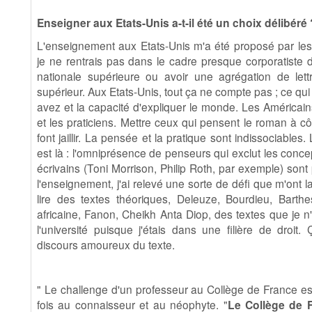
Enseigner aux Etats-Unis a-t-il été un choix délibéré 
L'enseignement aux Etats-Unis m'a été proposé par le
je ne rentrais pas dans le cadre presque corporatiste de l
nationale supérieure ou avoir une agrégation de let
supérieur. Aux Etats-Unis, tout ça ne compte pas ; ce qu
avez et la capacité d'expliquer le monde. Les Américain
et les praticiens. Mettre ceux qui pensent le roman à côté
font jaillir. La pensée et la pratique sont indissociables
est là : l'omniprésence de penseurs qui exclut les conce
écrivains (Toni Morrison, Philip Roth, par exemple) son
l'enseignement, j'ai relevé une sorte de défi que m'ont 
lire des textes théoriques, Deleuze, Bourdieu, Bart
africaine, Fanon, Cheikh Anta Diop, des textes que je
l'université puisque j'étais dans une filière de droit
discours amoureux du texte.
" Le challenge d'un professeur au Collège de France est
fois au connaisseur et au néophyte. "
Le Collège de F