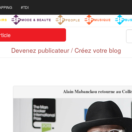
APPING
#TDI
ticle
Devenez publicateur / Créez votre blog
Alain Mabanckou retourne au Collèg