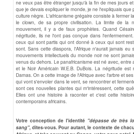
ne veux pas être étranger jusqu'à la fin de mes jours et
que je devais expliquer le monde, je ne l'expliquais que
culture nègre. L'africanisme grégaire consiste à fermer la
le clown, de sa propre civilisation. La limite de la
mouvement, il y a de faux prophètes. Quand Césair
négritude, ils ne l'ont pas conçue dans l'enfermement
ceux qui sont partis qui ont donné à ceux qui sont re
sont. Sans cette diaspora, l'Afrique n'aurait jamais eu
mouvements intellectuels du monde noir ne sont jamais v
venus du dehors. Le panafricanisme est né avec, entre
et le Noir Américain W.E.B. DuBois. La négritude est
Damas. On a cette image de l'Afrique avec l'arbre et ses 
qui vont s'envoler dans le vent, se rencontrer et fermen
sont ces nouvelles plantes qui m'intéressent, cette quê
Elles ont une histoire à raconter et c'est cette hist
contemporains africains.
Votre conception de l'identité
"dépasse de très loi
sang"
, dites-vous. Pour autant, le contexte de ch