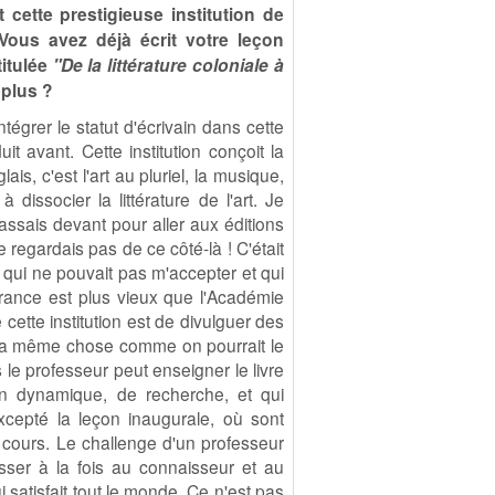
 cette prestigieuse institution de
Vous avez déjà écrit votre leçon
titulée
"De la littérature coloniale à
 plus ?
égrer le statut d'écrivain dans cette
it avant. Cette institution conçoit la
is, c'est l'art au pluriel, la musique,
 dissocier la littérature de l'art. Je
assais devant pour aller aux éditions
 regardais pas de ce côté-là ! C'était
 qui ne pouvait pas m'accepter et qui
rance est plus vieux que l'Académie
e cette institution est de divulguer des
er la même chose comme on pourrait le
 le professeur peut enseigner le livre
ion dynamique, de recherche, et qui
cepté la leçon inaugurale, où sont
s cours. Le challenge d'un professeur
ser à la fois au connaisseur et au
i satisfait tout le monde. Ce n'est pas