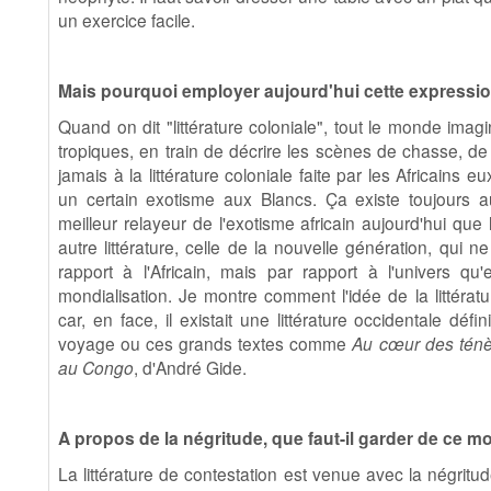
un exercice facile.
Mais pourquoi employer aujourd'hui cette expressi
Quand on dit "littérature coloniale", tout le monde imagi
tropiques, en train de décrire les scènes de chasse, d
jamais à la littérature coloniale faite par les Africains
un certain exotisme aux Blancs. Ça existe toujours auj
meilleur relayeur de l'exotisme africain aujourd'hui que l
autre littérature, celle de la nouvelle génération, qui 
rapport à l'Africain, mais par rapport à l'univers qu
mondialisation. Je montre comment l'idée de la littératu
car, en face, il existait une littérature occidentale déf
voyage ou ces grands textes comme
Au cœur des tén
au Congo
, d'André Gide.
A propos de la négritude, que faut-il garder de ce mo
La littérature de contestation est venue avec la négritu