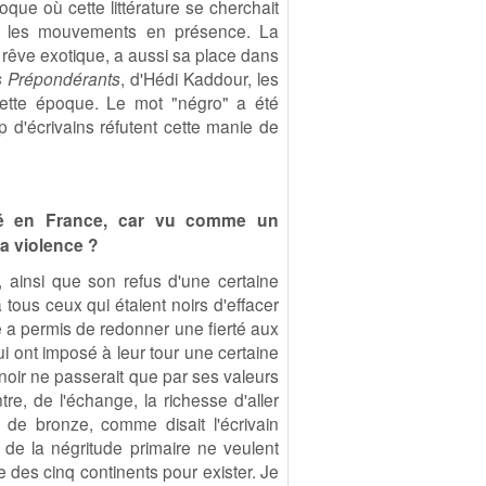
que où cette littérature se cherchait
ous les mouvements en présence. La
du rêve exotique, a aussi sa place dans
s Prépondérants
, d'Hédi Kaddour, les
ette époque. Le mot "négro" a été
 d'écrivains réfutent cette manie de
qué en France, car vu comme un
la violence ?
de, ainsi que son refus d'une certaine
s à tous ceux qui étaient noirs d'effacer
le a permis de redonner une fierté aux
ui ont imposé à leur tour une certaine
e noir ne passerait que par ses valeurs
re, de l'échange, la richesse d'aller
 de bronze, comme disait l'écrivain
 de la négritude primaire ne veulent
re des cinq continents pour exister. Je