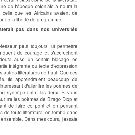
rature de l'époque coloniale a nourri la
i celle que les Africains avaient de
ur de la liberté de programme.
isterait pas dans nos universités
ofesseur peut toujours lui permettre
anquent de courage et s'accrochent
doute aussi un certain blocage les
tie intégrante du texte d'expression
 autres littératures de haut. Que ces
ée, ils apprendraient beaucoup de
ntéressant d'aller lire les poèmes de
 ou synergie entre les deux. Si vous
aut lire les poèmes de Birago Diop et
sant de faire ce pont et en pensant
us de toute littérature, on tombe dans
n ensemble. Dans mes cours, j'essaie