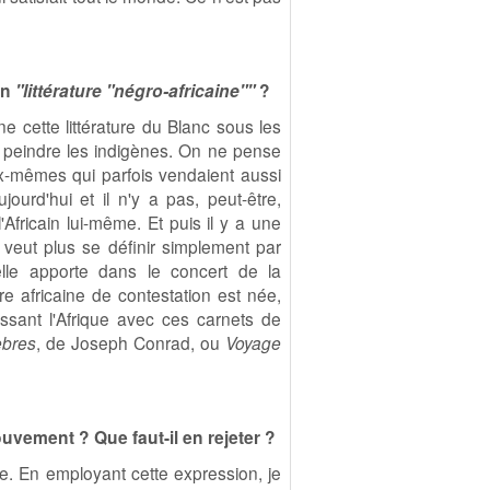
on
"littérature "négro-africaine""
?
ne cette littérature du Blanc sous les
e peindre les indigènes. On ne pense
 eux-mêmes qui parfois vendaient aussi
ourd'hui et il n'y a pas, peut-être,
'Africain lui-même. Et puis il y a une
ne veut plus se définir simplement par
'elle apporte dans le concert de la
re africaine de contestation est née,
inissant l'Afrique avec ces carnets de
èbres
, de Joseph Conrad, ou
Voyage
uvement ? Que faut-il en rejeter ?
de. En employant cette expression, je