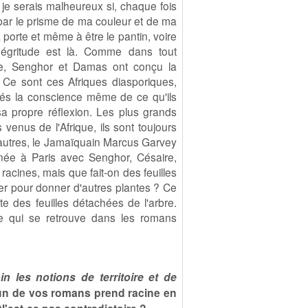
 je serais malheureux si, chaque fois
 par le prisme de ma couleur et de ma
 porte et même à être le pantin, voire
 négritude est là. Comme dans tout
e, Senghor et Damas ont conçu la
. Ce sont ces Afriques diasporiques,
stés la conscience même de ce qu'ils
 sa propre réflexion. Les plus grands
enus de l'Afrique, ils sont toujours
 autres, le Jamaïquain Marcus Garvey
 née à Paris avec Senghor, Césaire,
racines, mais que fait-on des feuilles
ter pour donner d'autres plantes ? Ce
te des feuilles détachées de l'arbre.
oire qui se retrouve dans les romans
n les notions de territoire et de
acun de vos romans prend racine en