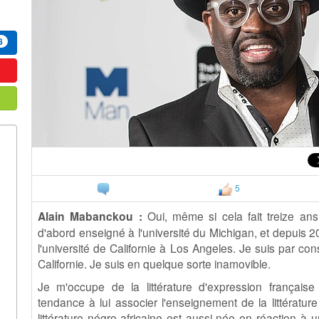
8
5
Alain Mabanckou :
Oui, même si cela fait treize ans
d'abord enseigné à l'université du Michigan, et depuis 200
l'université de Californie à Los Angeles. Je suis par co
Californie. Je suis en quelque sorte inamovible.
Je m'occupe de la littérature d'expression française 
tendance à lui associer l'enseignement de la littérature
littérature négro-africaine est aussi née en réaction à un