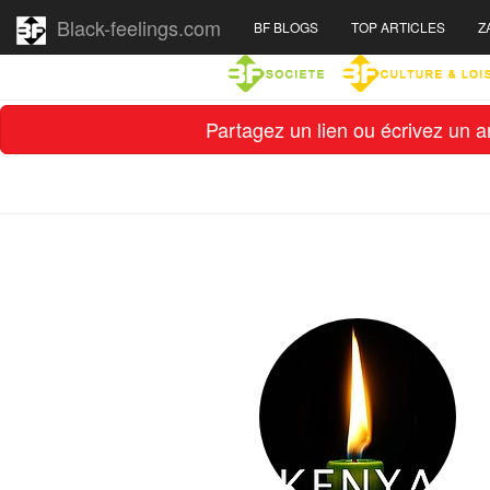
Black-feelings.com
BF BLOGS
TOP ARTICLES
Z
Partagez un lien ou écrivez un ar