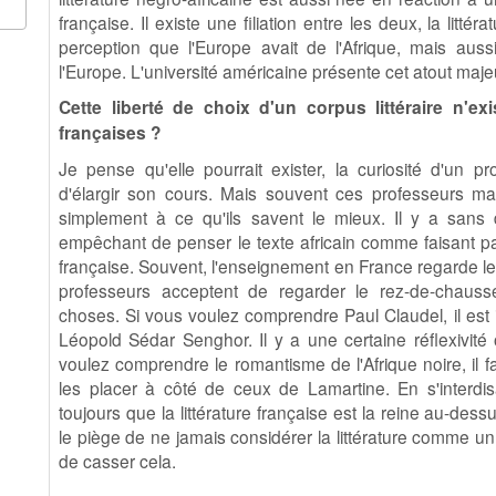
française. Il existe une filiation entre les deux, la litté
perception que l'Europe avait de l'Afrique, mais auss
l'Europe. L'université américaine présente cet atout maje
Cette liberté de choix d'un corpus littéraire n'ex
françaises ?
Je pense qu'elle pourrait exister, la curiosité d'un pr
d'élargir son cours. Mais souvent ces professeurs m
simplement à ce qu'ils savent le mieux. Il y a sans 
empêchant de penser le texte africain comme faisant par
française. Souvent, l'enseignement en France regarde les
professeurs acceptent de regarder le rez-de-chauss
choses. Si vous voulez comprendre Paul Claudel, il est i
Léopold Sédar Senghor. Il y a une certaine réflexivité
voulez comprendre le romantisme de l'Afrique noire, il f
les placer à côté de ceux de Lamartine. En s'interdi
toujours que la littérature française est la reine au-dess
le piège de ne jamais considérer la littérature comme u
de casser cela.