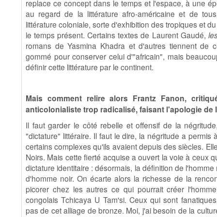
replace ce concept dans le temps et l'espace, à une épo
au regard de la littérature afro-américaine et de t
littérature coloniale, sorte d'exhibition des tropiques et 
le temps présent. Certains textes de Laurent Gaudé,
le
romans de Yasmina Khadra et d'autres tiennent de c
gommé pour conserver celui d'"africain", mais beaucoup
définir cette littérature par le continent.
Mais comment relire alors Frantz Fanon, criti
anticolonialiste trop radicalisé, faisant l'apologie de 
Il faut garder le côté rebelle et offensif de la négritu
"dictature" littéraire. Il faut le dire, la négritude a permi
certains complexes qu'ils avaient depuis des siècles. El
Noirs. Mais cette fierté acquise a ouvert la voie à ceux q
dictature identitaire : désormais, la définition de l'homm
d'homme noir. On écarte alors la richesse de la rencont
picorer chez les autres ce qui pourrait créer l'homme
congolais Tchicaya U Tam'si. Ceux qui sont fanatiques
pas de cet alliage de bronze. Moi, j'ai besoin de la cultu