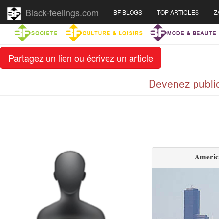
Black-feelings.com
BF BLOGS
TOP ARTICLES
Z
Partagez un lien ou écrivez un article
Devenez public
America