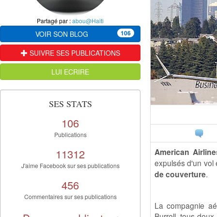
Partagé par :
abou@Haiti
106
VOIR SON BLOG
SUIVRE SES PUBLICATIONS
LUI ECRIRE
SES STATS
106
Publications
11312
American Airline
expulsés d'un vol
J'aime Facebook sur ses publications
de couverture
.
456
Commentaires sur ses publications
La compagnie aér
Burrell, tous deu