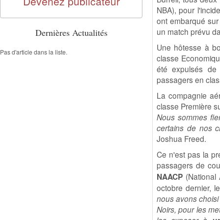
Devenez publicateur
NBA), pour l'incid
ont embarqué sur u
un match prévu da
Dernières Actualités
Une hôtesse à bor
Pas d'article dans la liste.
classe Economique
été expulsés de 
passagers en clas
La compagnie aéri
classe Première sur
Nous sommes fier
certains de nos cl
Joshua Freed.
Ce n'est pas la pr
passagers de coul
NAACP
(National 
octobre dernier, 
nous avons choisi 
Noirs, pour les me