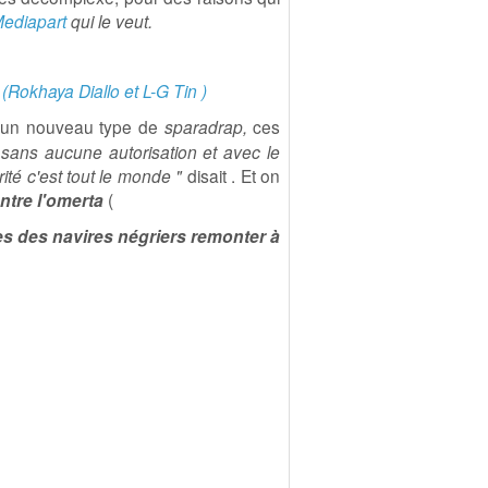
ediapart
qui le veut.
é
(Rokhaya Diallo et L-G Tin )
u
un nouveau type de
sparadrap,
ces
,
sans aucune autorisation et
avec le
rité c'est tout le monde "
disait . Et on
ntre l'omerta
(
les des navires négriers remonter à