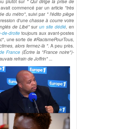
ou plutôt sur
" Qui dirige la prise de
 avait commencé par un article
"très
ée du métro"
, suivi par
" l'édito piège
mpression d'une
chasse à courre
voire
inglés de Libé"
sur
un site dédié
,
en
-de-droite
toujours aux avant-postes
nc
", une sorte de
#RacismePourTous,
ctimes, alors fermez-là ".
A peu près.
 de France
(
Écrire la "France noire")-
auvais refrain de Joffrin" .
..