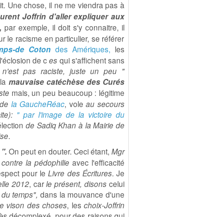
oit. Une chose, il ne me viendra pas à
urent Joffrin d'aller expliquer aux
d,
par exemple, il doit s'y connaitre, il
ur le racisme en particulier, se référer
amps-de Coton
des Amériques,
les
l'éclosion de c
es
qui s'affichent sans
 n'est pas raciste
, juste un peu
"
 la
mauvaise catéchèse des Curés
iste
mais, un peu beaucoup : légitime
 de
la GaucheRéac
, vole
au secours
ite):
" par l'image de la victoire du
élection
de Sadiq Khan à la Mairie de
ise
.
 ".
On peut en douter. Ceci étant,
Mgr
e contre la pédophilie
avec l'efficacité
espect pour le
Livre des Écritures
. Je
elle 2012
, car
le présent, disons
celui
ir du temps",
dans la mouvance d'une
te vison des choses
, les
choix-Joffrin
très décomplexé, pour des raisons qui