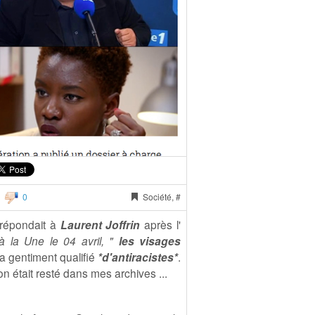
0
Société, #
 répondait à
Laurent Joffrin
après l'
à la Une le 04 avril,
"
les visages
 a gentiment qualifié
*d'antiracistes*
.
on était resté dans mes archives ...