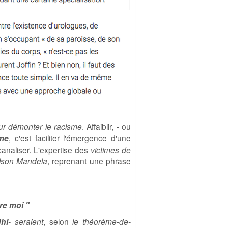
our démonter le racisme
. Affaiblir, - ou
sme
, c'est faciliter l'émergence d'une
à canaliser. L'expertise des
victimes de
lson Mandela
, reprenant une phrase
tre moi "
hi
- seraient
, selon
le théorème-de-