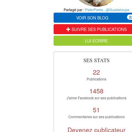
Partagé par :
PeterParke...@Guadeloupe
2
VOIR SON BLOG
SUIVRE SES PUBLICATIONS
LUI ECRIRE
SES STATS
22
Publications
1458
J'aime Facebook sur ses publications
51
Commentaires sur ses publications
Devenez publicateur