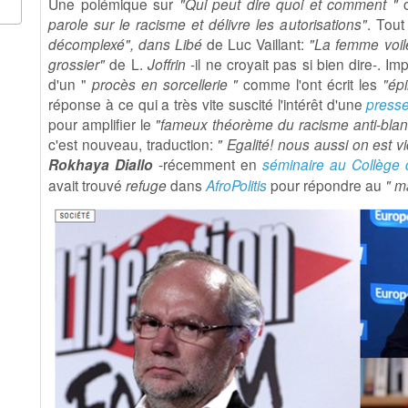
Une polémique sur
"Qui peut dire quoi et comment "
parole sur le racisme et délivre les autorisations"
. Tout
décomplexé", dans Libé
de Luc Vaillant:
"La femme voil
grossier"
de L.
Joffrin
-il ne croyait pas si bien dire-. I
d'un "
procès en sorcellerie "
comme l'ont écrit les
"ép
réponse à ce qui a très vite suscité l'intérêt d'une
presse
pour amplifier le
"fameux
théorème du
racisme anti-bla
c'est nouveau, traduction:
" Egalité! nous aussi on est vi
Rokhaya Diallo
-récemment en
séminaire au Collège
avait trouvé
refuge
dans
AfroPolitis
pour répondre au
" m