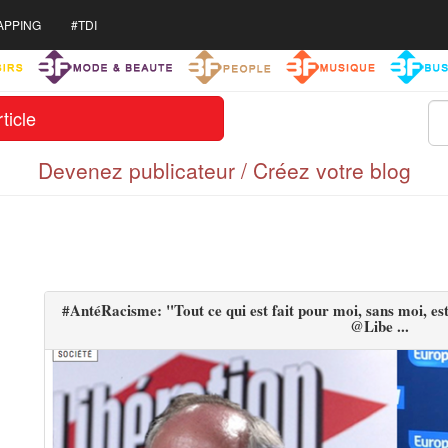
APPING
#TDI
ticle
Devenez publicateur / Créez votre blog
#AntéRacisme: "Tout ce qui est fait pour moi, sans moi, est
@Libe ...