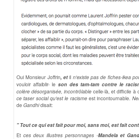
Oui Monsieur Joffrin
, et
il
n'existe pas de fiches-ikea p
vouloir affaiblir- le
son des tam-tam contre le raci
colère désorganisée, incontrôlable
celle-là, et difficile 
ce taser social qu'est le racisme
est incontournable.
Ne
de
Gandhi
disait:
" Tout ce qui est fait pour moi, sans moi, est fait con
Et
ces deux illustres personnages -
Mandela et Gand