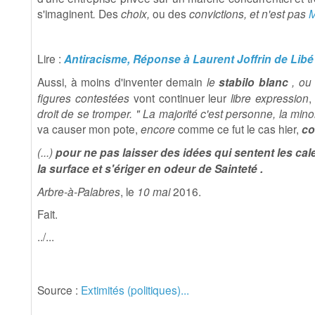
s'imaginent
.
Des
choix,
ou des
convictions, et
n'est pas
M
Lire :
Antiracisme, Réponse à Laurent Joffrin de Lib
Aussi, à moins d'inventer demain
le
stabilo blanc
, o
figures contestées
vont continuer leur
libre expression
droit de se tromper. " La majorité c'est personne, la mino
va causer mon pote,
encore
comme ce fut le cas hier,
co
(...)
pour ne pas laisser des idées qui sentent les ca
la surface et s'ériger en odeur de Sainteté
.
Arbre-à-Palabres
, le
10 mai
2016.
Fait.
../...
Source :
Extimités (politiques)...