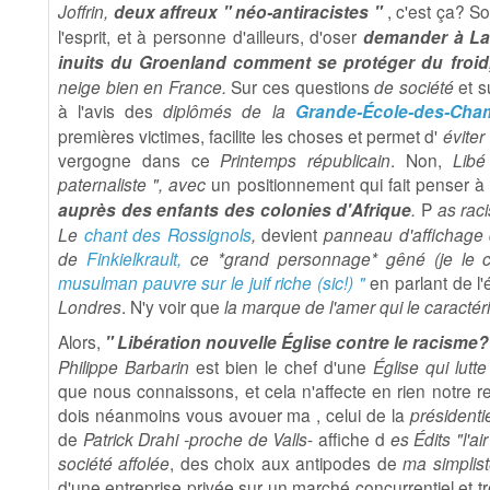
Joffrin,
deux affreux " néo-antiracistes "
, c'est ça? S
l'esprit, et à personne d'ailleurs, d'oser
demander
à La
inuits du Groenland comment se protéger du froi
neige bien en France.
Sur ces questions
de société
et s
à l'avis des
diplômés de
l
a
Grande-École-des-Ch
premières victimes, facilite les choses et permet d'
éviter
vergogne dans ce
Printemps républicain
. Non,
Libé
paternaliste ", avec
un positionnement qui fait penser à
auprès des enfants des colonies d'Afrique
.
P
as rac
Le
chant des Rossignols
,
devient
panneau d'affichage
de
Finkielkrault,
ce *grand personnage* gêné (je le c
musulman pauvre sur le juif riche (sic!) "
en parlant de l'
Londres
. N'y voir que
la marque de l'amer qui le caractér
Alors,
" Libération nouvelle Église contre le racisme?
Philippe Barbarin
est bien le chef d'une
Église qui lutt
que nous connaissons, et cela n'affecte en rien notre r
dois néanmoins vous avouer ma , celui de la
présidenti
de
Patrick
Drahi -proche de Valls
- affiche d
es Édits "l'a
société affolée
, des choix aux antipodes de
ma simplis
d'une entreprise privée sur un marché concurrentiel et 