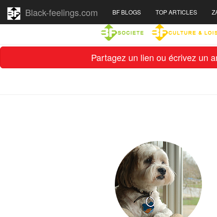
Black-feelings.com
BF BLOGS
TOP ARTICLES
Z
Partagez un lien ou écrivez un ar