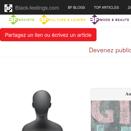
Black-feelings.com
BF BLOGS
TOP ARTICLES
Z
Partagez un lien ou écrivez un article
Devenez public
Au