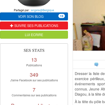
Partagé par :
angele@Belgique
13
VOIR SON BLOG
SUIVRE SES PUBLICATIONS
LUI ECRIRE
SES STATS
13
Publications
349
Dresser la liste d
exercice périlleux
J'aime Facebook sur ses publications
événements sporti
7
connus. Jeune Afr
Diagou, à la tête 
Commentaires sur ses publications
À la tête du pôle