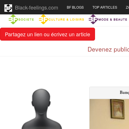
Black-feelings.com
BF BLOGS
TOP ARTICLES
Z
Partagez un lien ou écrivez un article
Devenez public
Banq