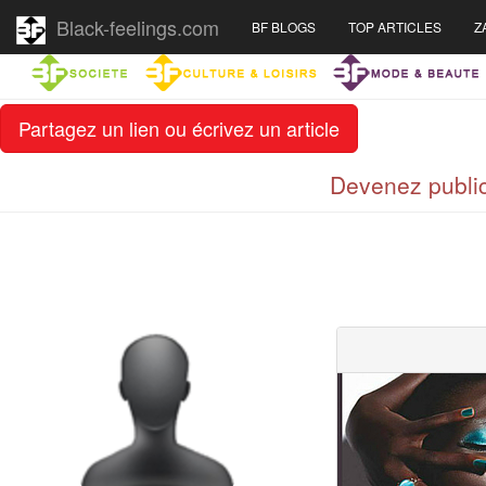
Black-feelings.com
BF BLOGS
TOP ARTICLES
Z
Partagez un lien ou écrivez un article
Devenez public