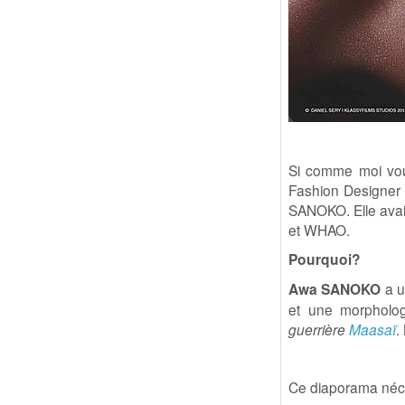
Si comme moi vous
Fashion Designer
SANOKO. Elle avai
et WHAO.
Pourquoi?
Awa SANOKO
a u
et une morpholo
guerrière
Maasaï
.
Ce diaporama néce