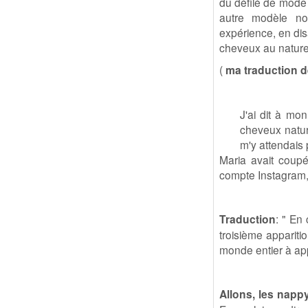
du défilé de mode a
autre modèle no
expérience, en dis
cheveux au nature
(
ma traduction d
J'ai dit à mo
cheveux nature
m'y attendais 
Maria avait coup
compte Instagram, e
Traduction
: " En
troisième appariti
monde entier à app
Allons, les nap