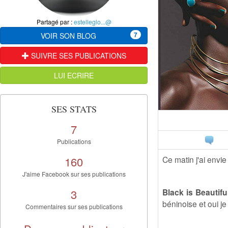
Partagé par :
estelleglo...@
7
VOIR SON BLOG
SUIVRE SES PUBLICATIONS
LUI ECRIRE
SES STATS
7
Publications
160
Ce matin j'ai envie
J'aime Facebook sur ses publications
3
Black is Beautifu
béninoise et oui j
Commentaires sur ses publications