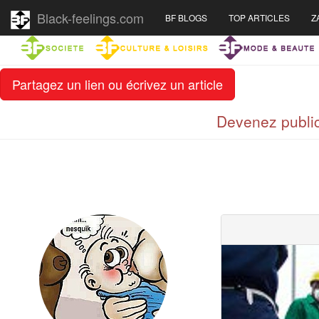
Black-feelings.com
BF BLOGS
TOP ARTICLES
Z
Partagez un lien ou écrivez un article
Devenez public