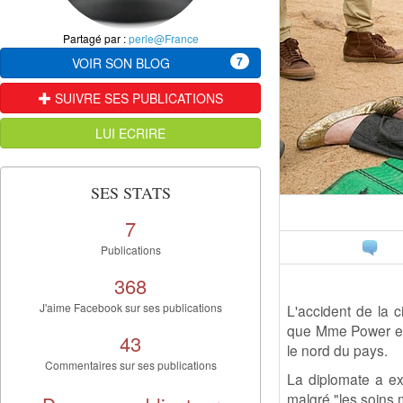
Partagé par :
perle@France
7
VOIR SON BLOG
SUIVRE SES PUBLICATIONS
LUI ECRIRE
SES STATS
7
Publications
368
J'aime Facebook sur ses publications
L'accident de la 
que Mme Power ell
43
le nord du pays.
Commentaires sur ses publications
La diplomate a ex
malgré "les soins