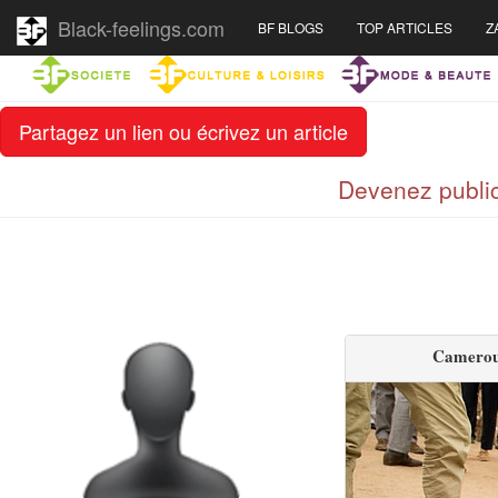
Black-feelings.com
BF BLOGS
TOP ARTICLES
Z
Partagez un lien ou écrivez un article
Devenez public
Cameroun