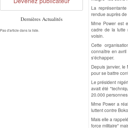
Devenez publicateur
La représentante 
rendue auprès de la
Dernières Actualités
Mme Power est e
cadre de la lutte
Pas d'article dans la liste.
voisin.
Cette organisati
connaître en avri
s'échapper.
Depuis janvier, l
pour se battre co
Le président nigé
avait été "techni
20.000 personnes e
Mme Power a réaff
luttent contre Bok
Mais elle a rappel
force militaire" ma