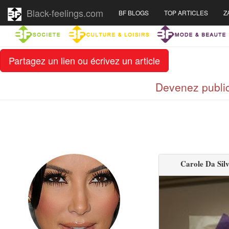
Black-feelings.com
BF BLOGS
TOP ARTICLES
Z
Partagez un lien ou écrivez un article
Devenez public
Carole Da Silv