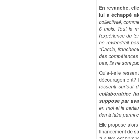
En revanche, ell
lui a échappé al
collectivité, comm
6 mois. Tout le m
l'expérience du te
ne reviendrait pas
"Carole, franchemen
des compétences m
pas, ils ne sont pa
Qu'a-t-elle ressen
découragement? R
ressenti surtout 
collaboratrice f
suppose par avan
en moi et la certit
rien à faire parmi c
Elle propose alors
financement de sa 
"Le titre est pomp