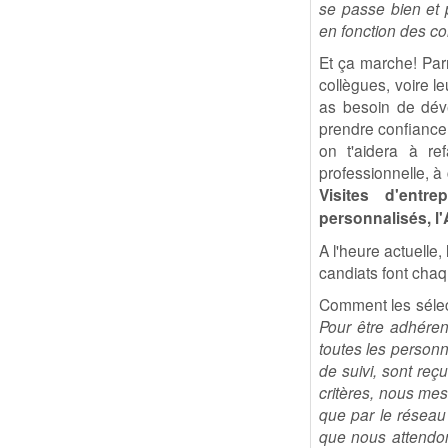
se passe bien et 
en fonction des co
Et ça marche! Parr
collègues, voire le
as besoin de déve
prendre confiance 
on t'aidera à re
professionnelle, à
Visites d'entre
personnalisés, l'
A l'heure actuelle
candiats font cha
Comment les sélec
Pour être adhéren
toutes les personn
de suivi, sont reç
critères, nous mes
que par le réseau
que nous attendon