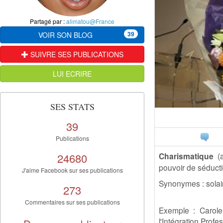
Partagé par :
alimatou@France
39
VOIR SON BLOG
SUIVRE SES PUBLICATIONS
LUI ECRIRE
SES STATS
39
Publications
24680
Charismatique
(
pouvoir de séducti
J'aime Facebook sur ses publications
Synonymes : solaire
273
Commentaires sur ses publications
Exemple : Carole 
l'Intégration Profe