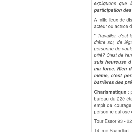
expliquons que
participation des
A mille lieux de di
acteur ou actrice 
"
Travailler, c'est
d'être soi, de lé
personne de vouloi
pitié? C'est de l'e
suis heureuse d'ê
ma force. Rien d
même, c'est per
barrières des pr
Charismatique
: 
bureau du 22è étag
empli de courage 
personne qui ose ê
Tour Essor 93 - 2
14, rue Scandicci