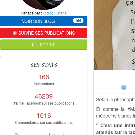
Partagé par :
kodjo@Ghana
166
VOIR SON BLOG
SUIVRE SES PUBLICATIONS
LUI ECRIRE
SES STATS
166
Publications
46239
Selon la philosop
J'aime Facebook sur ses publications
Et comme la #Mar
1016
médecins blancs t
Commentaires sur ses publications
" C'est une infi
attends sur la ta