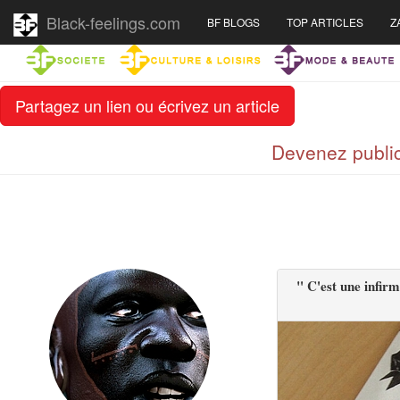
Black-feelings.com
BF BLOGS
TOP ARTICLES
Z
Partagez un lien ou écrivez un article
Devenez public
" C'est une infirm