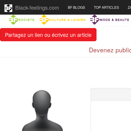
Black-feelings.com
BF BLOGS
TOP ARTICLES
Z
Partagez un lien ou écrivez un article
Devenez public