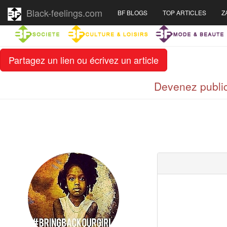
Black-feelings.com
BF BLOGS
TOP ARTICLES
Z
Partagez un lien ou écrivez un article
Devenez public