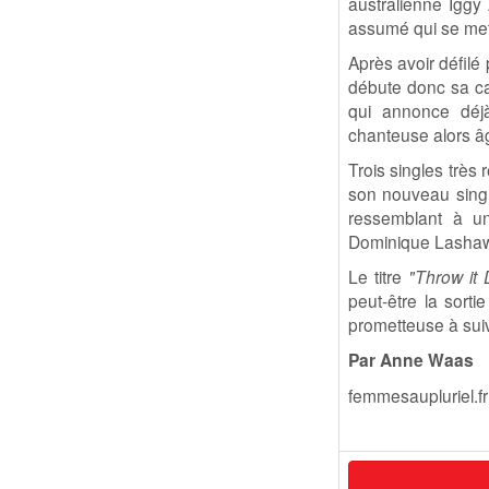
australienne Iggy 
assumé qui se mett
Après avoir défilé
débute donc sa car
qui annonce déjà
chanteuse alors â
Trois singles très
son nouveau single
ressemblant à un
Dominique Lashawn
Le titre
"Throw it
peut-être la sort
prometteuse à suiv
Par Anne Waas
femmesaupluriel.fr