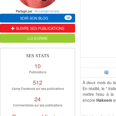
Partagé par :
Ronald@Canada
10
VOIR SON BLOG
SUIVRE SES PUBLICATIONS
LUI ECRIRE
SES STATS
10
Publications
512
À deux mois du l
En réalité, le " t
J'aime Facebook sur ses publications
mettre l'eau à l
24
encore
Hakeem
e
Commentaires sur ses publications