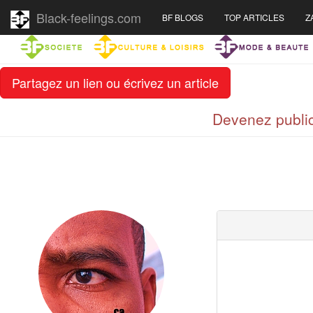
Black-feelings.com
BF BLOGS
TOP ARTICLES
Z
Partagez un lien ou écrivez un article
Devenez public