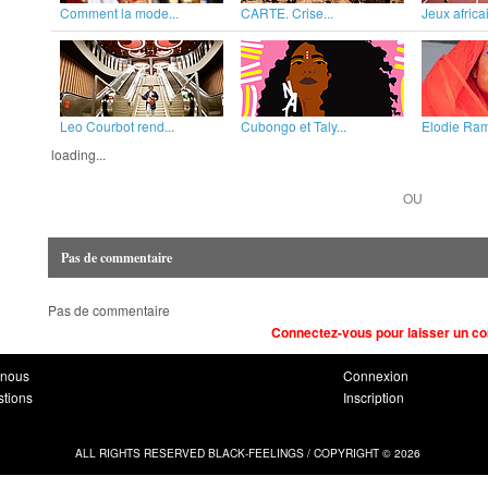
Comment la mode...
CARTE. Crise...
Jeux africai
Leo Courbot rend...
Cubongo et Taly...
Elodie Rama
loading...
OU
Pas de commentaire
Pas de commentaire
Connectez-vous pour laisser un c
-nous
Connexion
stions
Inscription
ALL RIGHTS RESERVED BLACK-FEELINGS / COPYRIGHT © 2026