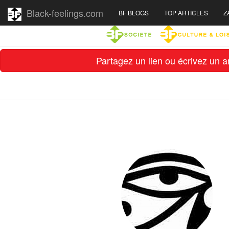
Black-feelings.com
BF BLOGS
TOP ARTICLES
Z
Partagez un lien ou écrivez un ar