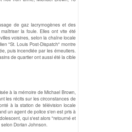
t usage de gaz lacrymogènes et des
îtriser la foule. Elles ont vite été
illes voisines, selon la chaîne locale
dien "St. Louis Post-Dispatch" montre
llée, puis incendiée par les émeutiers.
ns de quartier ont aussi été la cible
nisée à la mémoire de Michael Brown,
nt les récits sur les circonstances de
té à la station de télévision locale
d un agent de police s'en est pris à
adolescent, qui s'est alors "retourné et
er, selon Dorian Johnson.