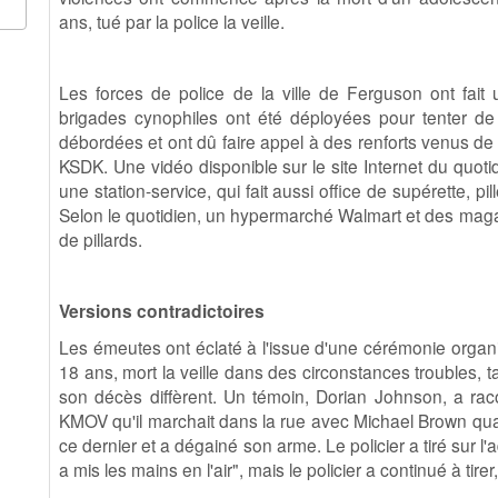
ans, tué par la police la veille.
Les forces de police de la ville de Ferguson ont fai
brigades cynophiles ont été déployées pour tenter de ma
débordées et ont dû faire appel à des renforts venus de v
KSDK. Une vidéo disponible sur le site Internet du quoti
une station-service, qui fait aussi office de supérette, pi
Selon le quotidien, un hypermarché Walmart et des magasi
de pillards.
Versions contradictoires
Les émeutes ont éclaté à l'issue d'une cérémonie orga
18 ans, mort la veille dans des circonstances troubles, ta
son décès diffèrent. Un témoin, Dorian Johnson, a racon
KMOV qu'il marchait dans la rue avec Michael Brown quan
ce dernier et a dégainé son arme. Le policier a tiré sur l'
a mis les mains en l'air", mais le policier a continué à tir