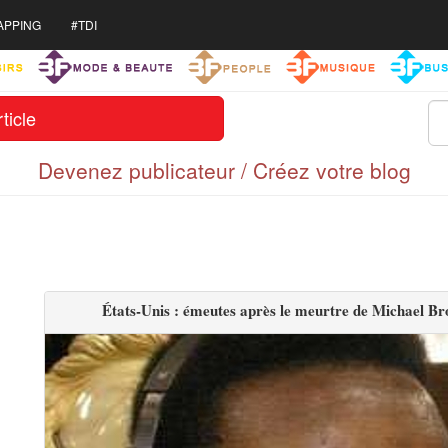
APPING
#TDI
ticle
Devenez publicateur / Créez votre blog
États-Unis : émeutes après le meurtre de Michael Bro