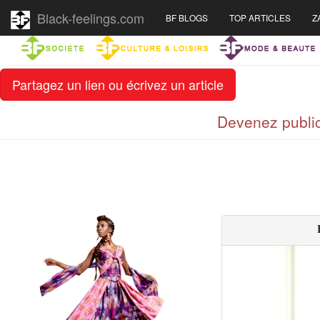
Black-feelings.com
BF BLOGS
TOP ARTICLES
Z
Partagez un lien ou écrivez un article
Devenez public