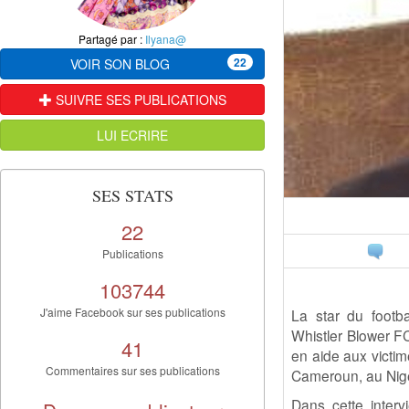
Partagé par :
Ilyana@
22
VOIR SON BLOG
SUIVRE SES PUBLICATIONS
LUI ECRIRE
SES STATS
22
Publications
103744
J'aime Facebook sur ses publications
La star du footb
Whistler Blower FC
41
en aide aux victim
Commentaires sur ses publications
Cameroun, au Nige
Dans cette interv