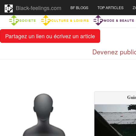
Black-feelings.com
BF BLOGS
TOP ARTICLES
Z
Partagez un lien ou écrivez un article
Devenez public
Guin