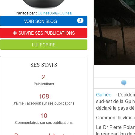
Partagé par :
Guinee360@Guinea
2
VOIR SON BLOG
SUIVRE SES PUBLICATIONS
LUI ECRIRE
SES STATS
2
Publications
108
Guinée
– L’épidé
sud-est de la Gui
J'aime Facebook sur ses publications
déclaré le pays dé
10
Comment le virus 
Commentaires sur ses publications
Le Dr Pierre Rolan
la réapparition de