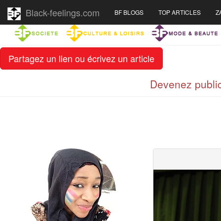
Black-feelings.com
BF BLOGS
TOP ARTICLES
Z
Partagez un lien ou écrivez un article
Devenez public