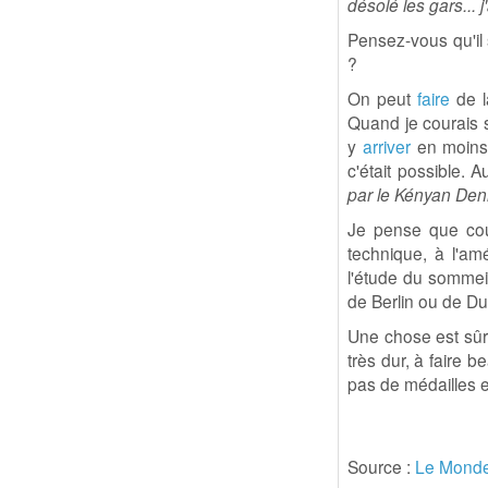
désolé les gars... j'
Pensez-vous qu'il 
?
On peut
faire
de l
Quand je courais s
y
arriver
en moins d
c'était possible. 
par le Kényan Denn
Je pense que cou
technique, à l'am
l'étude du sommei
de Berlin ou de Du
Une chose est sûre
très dur, à faire 
pas de médailles e
Source :
Le Monde