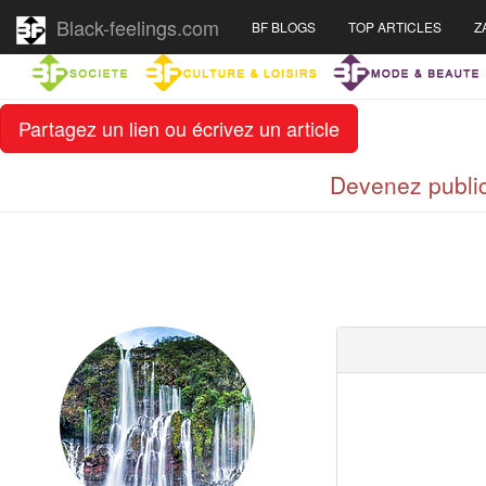
Black-feelings.com
BF BLOGS
TOP ARTICLES
Z
Partagez un lien ou écrivez un article
Devenez public