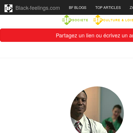
Black-feelings.com
BF BLOGS
TOP ARTICLES
Z
Partagez un lien ou écrivez un ar