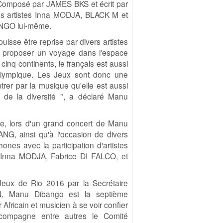
. Composé par JAMES BKS et écrit par
les artistes Inna MODJA, BLACK M et
ANGO lui-même.
uisse être reprise par divers artistes
de proposer un voyage dans l'espace
cinq continents, le français est aussi
l Olympique. Les Jeux sont donc une
er par la musique qu'elle est aussi
t de la diversité ", a déclaré Manu
re, lors d'un grand concert de Manu
, ainsi qu'à l'occasion de divers
nes avec la participation d'artistes
Inna MODJA, Fabrice DI FALCO, et
ux de Rio 2016 par la Secrétaire
N, Manu Dibango est la septième
 Africain et musicien à se voir confier
compagne entre autres le Comité