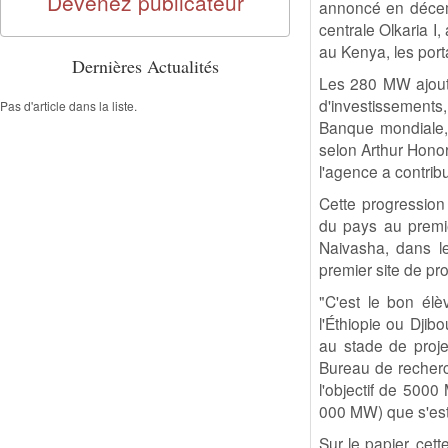
Devenez publicateur
annoncé en décem
centrale Olkaria I
au Kenya, les por
Dernières Actualités
Les 280 MW ajouté
d'investissements
Pas d'article dans la liste.
Banque mondiale, 
selon Arthur Hono
l'agence a contrib
Cette progression
du pays au premie
Naivasha, dans l
premier site de pr
"C'est le bon élè
l'Éthiopie ou Djib
au stade de proje
Bureau de recherc
l'objectif de 500
000 MW) que s'est
Sur le papier, cet