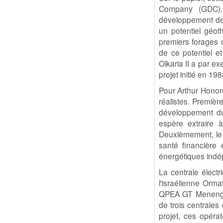
Company (GDC), 
développement de c
un potentiel géo
premiers forages d
de ce potentiel e
Olkaria II a par e
projet initié en 1
Pour Arthur Honoré
réalistes. Premièr
développement du
espère extraire
Deuxièmement, le 
santé financière 
énergétiques indé
La centrale électr
l'israélienne Orm
QPEA GT Menengai
de trois centrale
projet, ces opéra