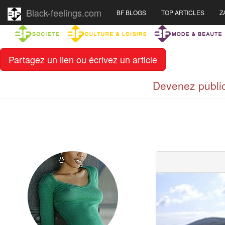
Black-feelings.com
BF BLOGS
TOP ARTICLES
Z
Partagez un lien ou écrivez un article
Devenez public