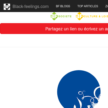
Black-feelings.com
BF BLOGS
TOP ARTICLES
Z
Partagez un lien ou écrivez un ar