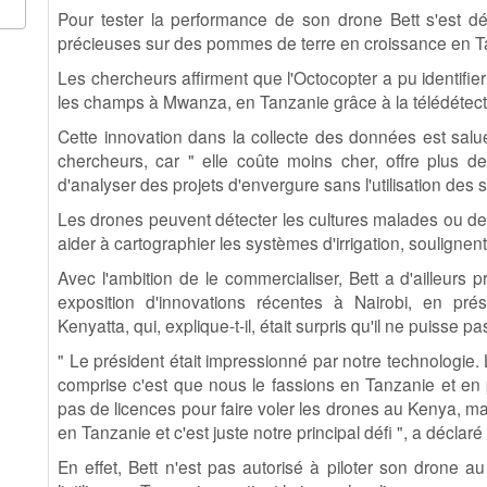
Pour tester la performance de son drone Bett s'est dé
précieuses sur des pommes de terre en croissance en T
Les chercheurs affirment que l'Octocopter a pu identifi
les champs à Mwanza, en Tanzanie grâce à la télédétect
Cette innovation dans la collecte des données est salu
chercheurs, car " elle coûte moins cher, offre plus de
d'analyser des projets d'envergure sans l'utilisation des sa
Les drones peuvent détecter les cultures malades ou d
aider à cartographier les systèmes d'irrigation, soulignen
Avec l'ambition de le commercialiser, Bett a d'ailleurs
exposition d'innovations récentes à Nairobi, en pr
Kenyatta, qui, explique-t-il, était surpris qu'il ne puisse pa
" Le président était impressionné par notre technologie.
comprise c'est que nous le fassions en Tanzanie et en
pas de licences pour faire voler les drones au Kenya, mais
en Tanzanie et c'est juste notre principal défi ", a déclaré
En effet, Bett n'est pas autorisé à piloter son drone 