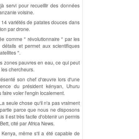
jà servi pour recueillir des données
anzanie voisine.
er 14 variétés de patates douces dans
ion par drone.
ée comme " révolutionnaire " par les
 détails et permet aux scientifiques
tellites ".
es zones pauvres en eau, ce qui peut
t les chercheurs.
 présenté son chef d'œuvre lors d'une
ésence du président kényan, Uhuru
s faire voler l'engin localement.
 La seule chose qu'il n'a pas vraiment
 partie parce que nous ne disposons
 il est très facile d'obtenir un permis
 Bett, cité par Africa News.
au Kenya, même s'il a été capable de