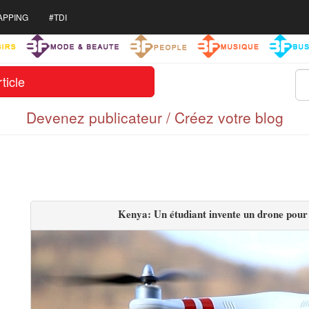
APPING
#TDI
ticle
Devenez publicateur / Créez votre blog
Kenya: Un étudiant invente un drone pour 