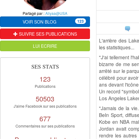
Partagé par :
Aliyaa@USA
123
VOIR SON BLOG
SUIVRE SES PUBLICATIONS
L'arrière des Lak
LUI ECRIRE
les statistiques...
"J'ai tellement l'h
bizarre de me sen
SES STATS
arrêté sur le par
123
célébré pour avoir
ans devant l'icône
Publications
Un record "symboli
50503
Los Angeles Lakers
J'aime Facebook sur ses publications
"Jamais de la vie.
BeIn Sport, diffu
677
Kobe en NBA mais 
Commentaires sur ses publications
Jordan avait compr
rendre les autres 