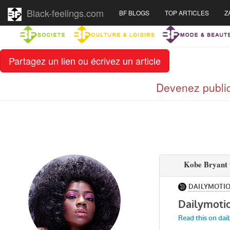
Black-feelings.com
BF BLOGS
TOP ARTICLES
Z
Partagez un lien ou écrivez un article
Devenez public
Kobe Bryant t