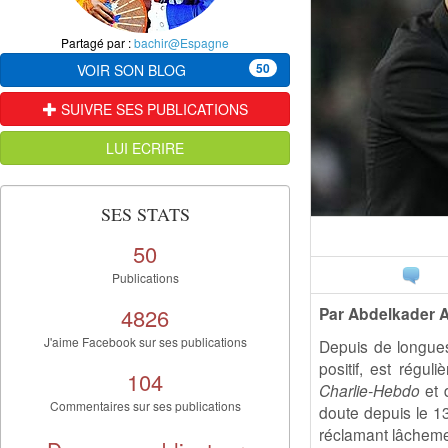
Partagé par :
bachir@Espagne
50
VOIR SON BLOG
SUIVRE SES PUBLICATIONS
LUI ECRIRE
SES STATS
50
Publications
4826
Par Abdelkader
J'aime Facebook sur ses publications
Depuis de longue
positif, est régul
104
Charlie-Hebdo
et 
Commentaires sur ses publications
doute depuis le 1
réclamant lâcheme