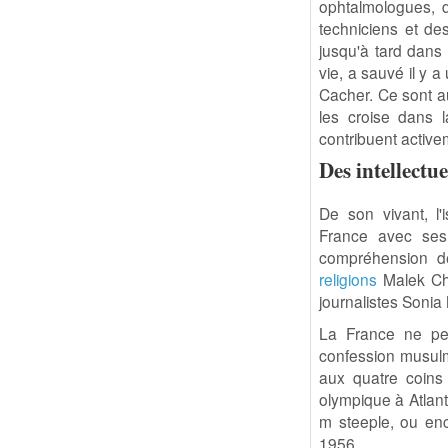
ophtalmologues, d
techniciens et de
jusqu'à tard dans 
vie, a sauvé il y 
Cacher. Ce sont a
les croise dans l
contribuent active
Des intellectue
De son vivant, l
France avec ses
compréhension de
religions
Malek Che
journalistes Soni
La France ne p
confession musul
aux quatre coin
olympique à Atlan
m steeple, ou en
1956.