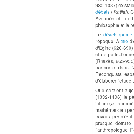
980-1037) existaie
débats
(
ikhtilaf
). 
Averroès et Ibn T
philosophie et le r
Le
développemen
l'époque. A
titre
d'
d'Egine (620-690) 
et de perfectionne
(Rhazès, 865-935)
harmonie dans l
Reconquista espa
d'élaborer l'étude 
Que seraient aujo
(1332-1406), le pè
influença énorm
mathématicien pers
travaux permiren
presque détruite
l'anthropologue R