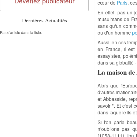
Devenez publicateur
cœur de
Paris
, ce
En effet, pas un 
musulmans de Fra
Dernières Actualités
sans qu'un comme
ou d'un homme
po
Pas d'article dans la liste.
Aussi, en ces temp
en France, il es
essayistes, polémi
dans sa globalité 
La maison de l
Alors que l'Europe
d'autres irrationali
et Abbasside, repr
savoir ". Et c'est 
dans laquelle ils 
Si l'on parle bea
n'oublions pas q
(1058-1111), Ibn 