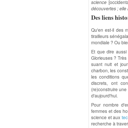
science
[occidenta
découvertes ; elle 
Des liens hist
Qu'en est-il des 
tirailleurs sénégal
mondiale ? Ou bie
Et que dire aussi
Glorieuses ? Très
suant nuit et jou
charbon, les const
les conditions q
discrets, ont c
(re)construire une 
d'aujourd'hui.
Pour nombre d'en
femmes et des hom
science et aux
te
recherche à trave