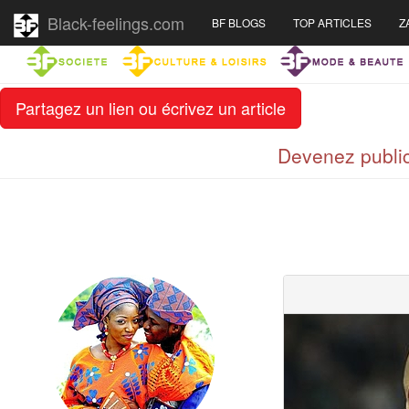
Black-feelings.com
BF BLOGS
TOP ARTICLES
Z
Partagez un lien ou écrivez un article
Devenez public