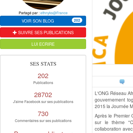
Partagé par :
ethnyks@France
202
VOIR SON BLOG
SUIVRE SES PUBLICATIONS
LUI ECRIRE
SES STATS
202
Publications
28702
L'ONG Réseau Afri
gouvernement togol
J'aime Facebook sur ses publications
2015 la Journée Mo
730
Après le Premier
Commentaires sur ses publications
sur le thème "C
collaboration ave