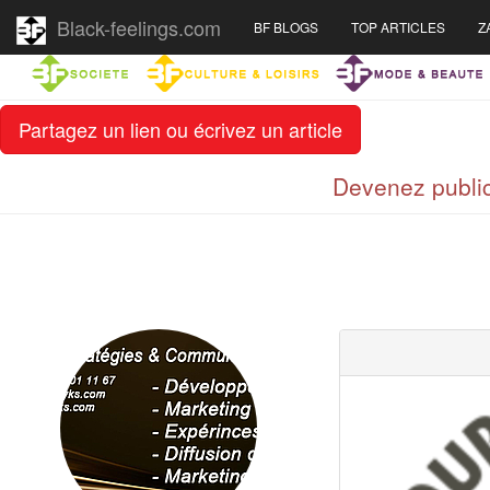
Black-feelings.com
BF BLOGS
TOP ARTICLES
Z
Partagez un lien ou écrivez un article
Devenez public