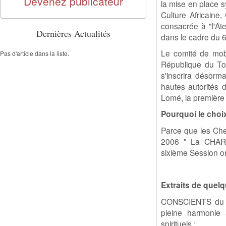
Devenez publicateur
la mise en place s
Culture Africaine
consacrée à "l'Ate
Dernières Actualités
dans le cadre du 6
Le comité de mobil
Pas d'article dans la liste.
République du Tog
s'inscrira désorma
hautes autorités 
Lomé, la première 
Pourquoi le choix
Parce que les Chef
2006 " La CHAR
sixième Session o
Extraits de quelq
CONSCIENTS du fai
pleine harmonie 
spirituels ;