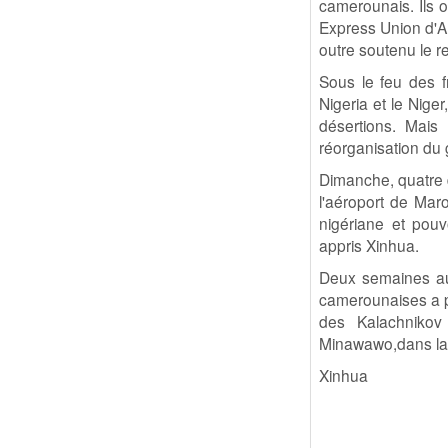
camerounais. Ils o
Express Union d'Am
outre soutenu le re
Sous le feu des f
Nigeria et le Nige
désertions. Mais
réorganisation du 
Dimanche, quatre 
l'aéroport de Mar
nigériane et pouv
appris Xinhua.
Deux semaines aup
camerounaises a p
des Kalachnikov
Minawawo,dans la
Xinhua