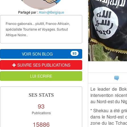
Partagé par :
Alain@Belgique
Franco-gabonais... plutôt, Franco-Africain,
spécialiste Tourisme et Voyages. Surtout
Afrique Noire..
93
VOIR SON BLOG
SUIVRE SES PUBLICATIONS
LUI ECRIRE
Le leader de Bok
SES STATS
intervention récen
au Nord-est du Ni
93
" Shekau a été gri
Publications
dans le Nord-est 
15886
zone du lac Tchad o