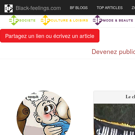
Black-feelings.com
BF BLOGS
TOP ARTICLES
Z
Partagez un lien ou écrivez un article
Devenez public
Le c