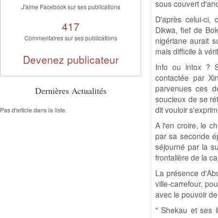
sous couvert d'an
J'aime Facebook sur ses publications
D'après celui-ci,
417
Dikwa, fief de Bo
Commentaires sur ses publications
nigériane aurait s
mais difficile à vérif
Devenez publicateur
Info ou intox ? S
contactée par Xin
parvenues ces de
Dernières Actualités
soucieux de se rét
dit vouloir s'expr
Pas d'article dans la liste.
A l'en croire, le 
par sa seconde épo
séjourné par la s
frontalière de la 
La présence d'Ab
ville-carrefour, p
avec le pouvoir d
" Shekau et ses li