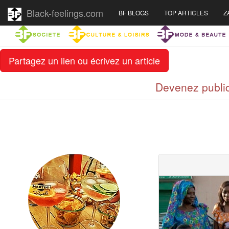
Black-feelings.com
BF BLOGS
TOP ARTICLES
Z
Partagez un lien ou écrivez un article
Devenez public