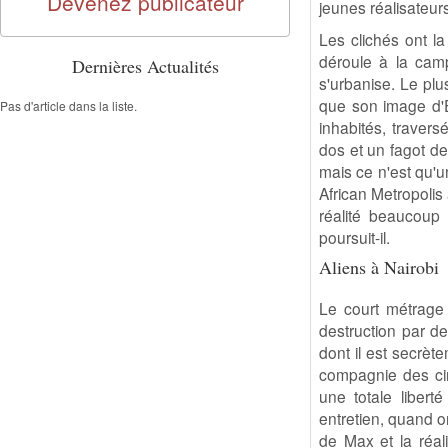
Devenez publicateur
jeunes réalisateur
Les clichés ont la
déroule à la camp
Dernières Actualités
s'urbanise. Le plu
que son image d'É
Pas d'article dans la liste.
inhabités, traver
dos et un fagot de
mais ce n'est qu'u
African Metropolis
réalité beaucoup 
poursuit-il.
Aliens à Nairobi
Le court métrage
destruction par de
dont il est secrèt
compagnie des cin
une totale libert
entretien, quand on
de Max et la réal