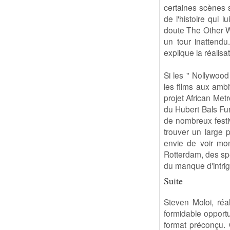
certaines scènes s
de l'histoire qui 
doute The Other W
un tour inattend
explique la réalisat
Si les " Nollywoo
les films aux ambi
projet African Metr
du Hubert Bals Fun
de nombreux festi
trouver un large 
envie de voir mon 
Rotterdam, des spec
du manque d'intrig
Suite
Steven Moloi, réa
formidable opportu
format préconçu. 