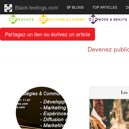
Black-feelings.com
BF BLOGS
TOP ARTICLES
Z
Partagez un lien ou écrivez un article
Devenez public
Les 