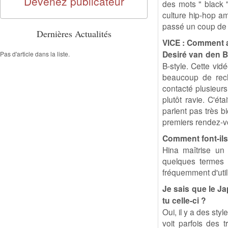
Devenez publicateur
des mots " black "
culture hip-hop am
passé un coup de f
Dernières Actualités
VICE : Comment a
Desiré van den B
Pas d'article dans la liste.
B-style. Cette vid
beaucoup de reche
contacté plusieurs 
plutôt ravie. C'ét
parlent pas très 
premiers rendez-v
Comment font-ils
Hina maîtrise un 
quelques termes a
fréquemment d'util
Je sais que le J
tu celle-ci ?
Oui, il y a des st
voit parfois des 