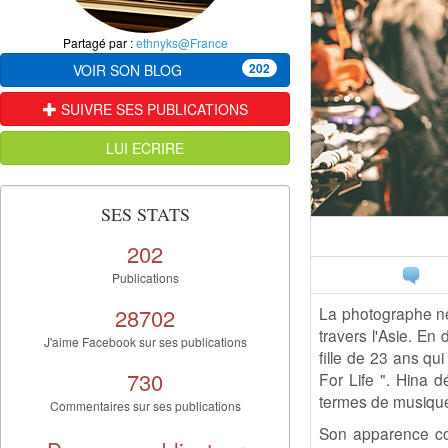
Partagé par :
ethnyks@France
202
VOIR SON BLOG
SUIVRE SES PUBLICATIONS
LUI ECRIRE
SES STATS
202
Publications
28702
La photographe n
travers l'Asie. En
J'aime Facebook sur ses publications
fille de 23 ans qu
730
For Life ". Hina 
termes de musique
Commentaires sur ses publications
Son apparence cor