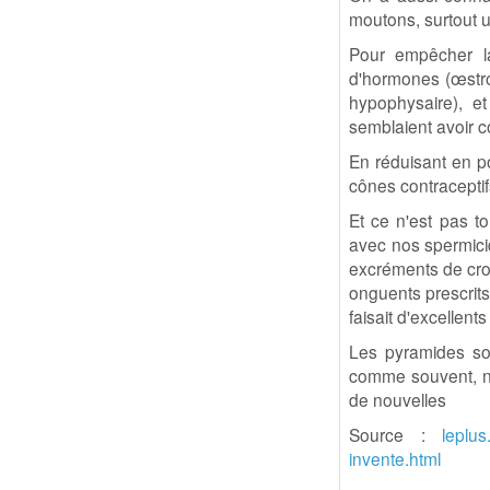
moutons, surtout ut
Pour empêcher la
d'hormones (œstro
hypophysaire), e
semblaient avoir co
En réduisant en po
cônes contraceptifs
Et ce n'est pas to
avec nos spermici
excréments de croc
onguents prescrits
faisait d'excellent
Les pyramides son
comme souvent, no
de nouvelles
Source :
leplus
invente.html