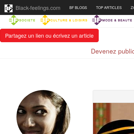
Black-feelings.com
BF BLOGS
TOP ARTICLES
Z
Partagez un lien ou écrivez un article
Devenez public