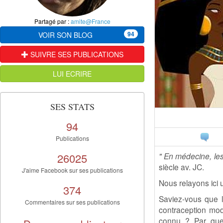
Partagé par :
amite@France
94
VOIR SON BLOG
SUIVRE SES PUBLICATIONS
LUI ECRIRE
SES STATS
94
Publications
26025
" En médecine, les
siècle av. JC.
J'aime Facebook sur ses publications
Nous relayons ici 
374
Saviez-vous que l
Commentaires sur ses publications
contraception mod
connu ? Par que