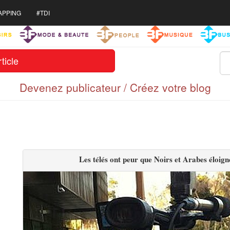
APPING
#TDI
ticle
Devenez publicateur / Créez votre blog
Les télés ont peur que Noirs et Arabes éloignen