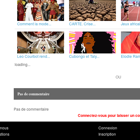
Comment la mode...
CARTE. Crise...
Jeux africai
Leo Courbot rend...
Cubongo et Taly...
Elodie Rama
loading...
OU
Pas de commentaire
Pas de commentaire
Connectez-vous pour laisser un c
-nous
Connexion
stions
Inscription