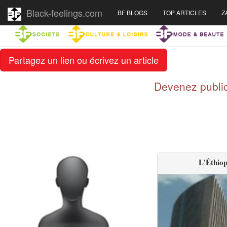
Black-feelings.com
BF BLOGS
TOP ARTICLES
Z
Partagez un lien ou écrivez un article
Devenez public
L'Éthiop