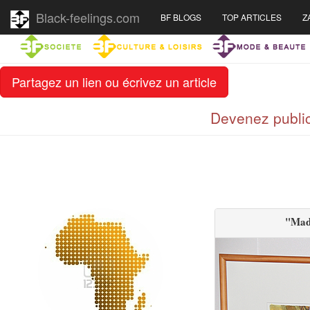
Black-feelings.com
BF BLOGS
TOP ARTICLES
Z
Partagez un lien ou écrivez un article
Devenez public
"Mada