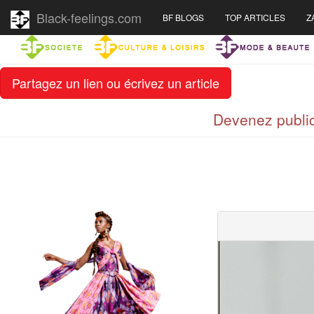
Black-feelings.com
BF BLOGS
TOP ARTICLES
Z
Partagez un lien ou écrivez un article
Devenez public