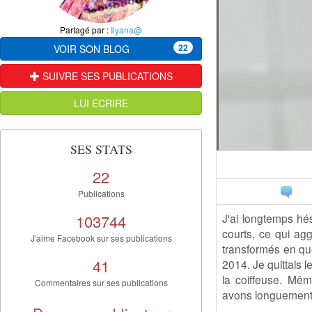
Partagé par :
Ilyana@
22
VOIR SON BLOG
SUIVRE SES PUBLICATIONS
LUI ECRIRE
SES STATS
22
Publications
103744
J'ai longtemps hé
courts, ce qui ag
J'aime Facebook sur ses publications
transformés en qu
41
2014. Je quittais 
la coiffeuse. Mê
Commentaires sur ses publications
avons longuement pa