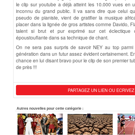
le clip sur youtube a déjà atteint les 10.000 vues en u
inconnu du grand public. Il va sans dire que celui q
pseudo de pianiste, vient de gratifier la musique afric
placer dans la lignée de gros artistes comme Davido, Fla
talent si brut et pur exprimé sur cet éclectique
époustouflante dans sa technique de chant.
On ne sera pas surpris de savoir NEY au top parmi le
génération dans un futur assez évident certainement. En
chance en lui disant bravo pour le clip de son premier tub
de près !!!
PARTAGEZ UN LIEN OU ECRIVEZ
Autres nouvelles pour cette catégorie :