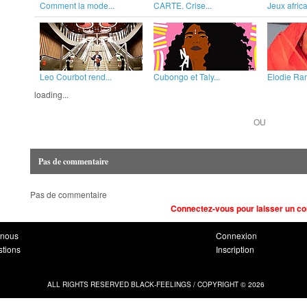
Comment la mode...
CARTE. Crise...
Jeux africa
Leo Courbot rend...
Cubongo et Taly...
Elodie Ram
loading...
OU
Pas de commentaire
Pas de commentaire
Connectez-vous pour laisser un c
-nous
Connexion
stions
Inscription
ALL RIGHTS RESERVED BLACK-FEELINGS / COPYRIGHT © 2026