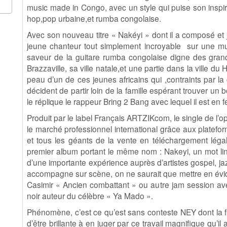
music made in Congo, avec un style qui puise son inspira
hop,pop urbaine,et rumba congolaise.
Avec son nouveau titre « Nakéyi » dont il a composé et 
jeune chanteur tout simplement incroyable sur une mu
saveur de la guitare rumba congolaise digne des gran
Brazzaville, sa ville natale,et une partie dans la ville 
peau d’un de ces jeunes africains qui ,contraints par la
décident de partir loin de la famille espérant trouver 
le réplique le rappeur Bring 2 Bang avec lequel il est en 
Produit par le label Français ARTZIKcom, le single de l’o
le marché professionnel international grâce aux platefo
et tous les géants de la vente en téléchargement légal
premier album portant le même nom : Nakeyi, un mot linga
d’une importante expérience auprès d’artistes gospel, ja
accompagne sur scène, on ne saurait que mettre en évi
Casimir « Ancien combattant » ou autre jam session a
noir auteur du célèbre « Ya Mado ».
Phénomène, c’est ce qu’est sans conteste NEY dont la fu
d’être brillante à en juger par ce travail magnifique qu’il