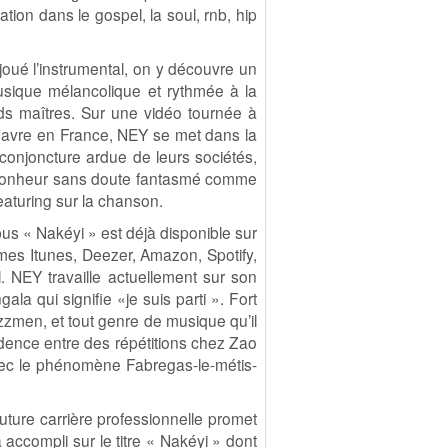
tion dans le gospel, la soul, rnb, hip
joué l’instrumental, on y découvre un
sique mélancolique et rythmée à la
ds maîtres. Sur une vidéo tournée à
du Havre en France, NEY se met dans la
 conjoncture ardue de leurs sociétés,
un bonheur sans doute fantasmé comme
featuring sur la chanson.
pus « Nakéyi » est déjà disponible sur
rmes Itunes, Deezer, Amazon, Spotify,
. NEY travaille actuellement sur son
la qui signifie «je suis parti ». Fort
zzmen, et tout genre de musique qu’il
dence entre des répétitions chez Zao
vec le phénomène Fabregas-le-métis-
ture carrière professionnelle promet
 a accompli sur le titre « Nakéyi » dont