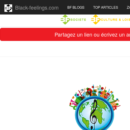
Black-feelings.com
BF BLOGS
TOP ARTICLES
Z
Partagez un lien ou écrivez un ar