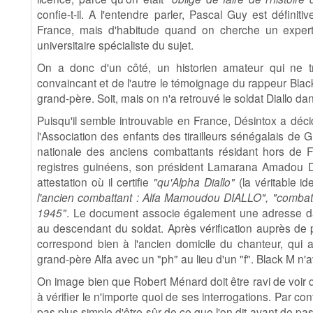
confie-t-il. A l'entendre parler, Pascal Guy est définit
France, mais d'habitude quand on cherche un expert
universitaire spécialiste du sujet.
On a donc d'un côté, un historien amateur qui ne 
convaincant et de l'autre le témoignage du rappeur Bl
grand-père. Soit, mais on n'a retrouvé le soldat Diallo dan
Puisqu'il semble introuvable en France, Désintox a décid
l'Association des enfants des tirailleurs sénégalais de 
nationale des anciens combattants résidant hors de Fr
registres guinéens, son président Lamarana Amadou 
attestation où il certifie
"qu'Alpha Diallo"
(la véritable i
l'ancien combattant : Alfa Mamoudou DIALLO", "combatt
1945"
. Le document associe également une adresse 
au descendant du soldat. Après vérification auprès de p
correspond bien à l'ancien domicile du chanteur, qui 
grand-père Alfa avec un "ph" au lieu d'un "f". Black M n'
On image bien que Robert Ménard doit être ravi de voir q
à vérifier le n'importe quoi de ses interrogations. Par cont
pas plus simple d'être sûr de ce que l'on dit avant de pa