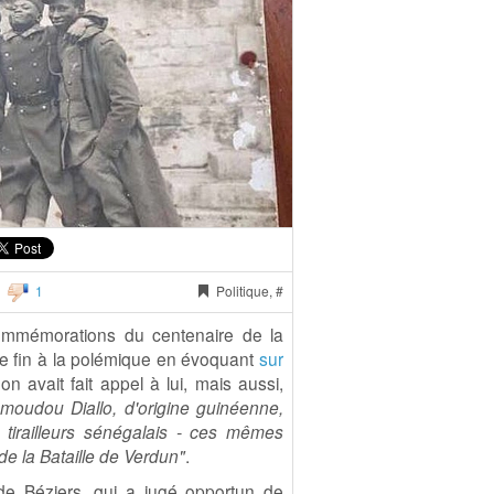
1
Politique, #
commémorations du centenaire de la
re fin à la polémique en évoquant
sur
on avait fait appel à lui, mais aussi,
oudou Diallo, d'origine guinéenne,
 tirailleurs sénégalais - ces mêmes
 de la Bataille de Verdun"
.
de Béziers, qui a jugé opportun de