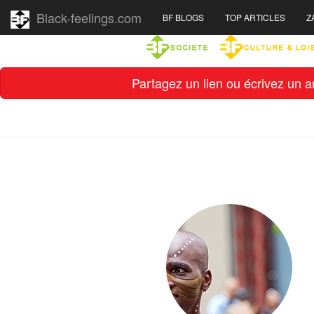
Black-feelings.com
BF BLOGS
TOP ARTICLES
Z
Partagez un lien ou écrivez un ar