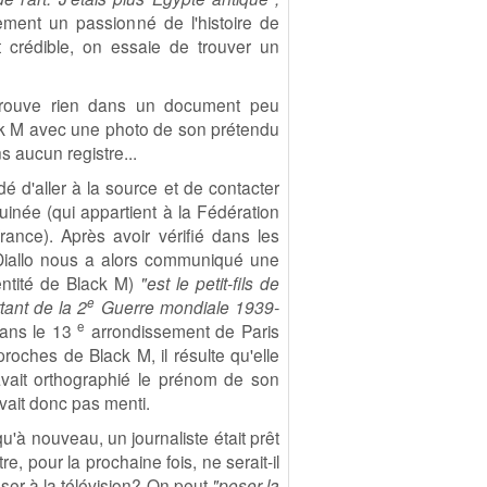
ivement un passionné de l'histoire de
 crédible, on essaie de trouver un
trouve rien dans un document peu
ack M avec une photo de son prétendu
s aucun registre...
é d'aller à la source et de contacter
Guinée (qui appartient à la Fédération
ance). Après avoir vérifié dans les
Diallo nous a alors communiqué une
dentité de Black M)
"est le petit-fils de
e
ant de la 2
Guerre mondiale 1939-
e
dans le 13
arrondissement de Paris
roches de Black M, il résulte qu'elle
avait orthographié le prénom de son
avait donc pas menti.
u'à nouveau, un journaliste était prêt
re, pour la prochaine fois, ne serait-il
sser à la télévision? On peut
"poser la