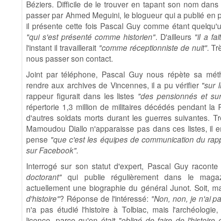
Béziers. Difficile de le trouver en tapant son nom dans
passer par Ahmed Meguini, le blogueur qui a publié en p
il présente cette fois Pascal Guy comme étant quelqu'
"qui s'est présenté comme historien"
. D'ailleurs
"il a fa
l'instant il travaillerait
"comme réceptionniste de nuit".
Trè
nous passer son contact.
Joint par téléphone, Pascal Guy nous répète sa mét
rendre aux archives de Vincennes, il a pu vérifier
"sur I
rappeur figurait dans les listes
"des pensionnés et s
répertorie 1,3 million de militaires décédés pendant la
d'autres soldats morts durant les guerres suivantes. Tr
Mamoudou Diallo n'apparaisse pas dans ces listes, il en 
pense
"que c'est les équipes de communication du rappe
sur Facebook".
Interrogé sur son statut d'expert, Pascal Guy racont
doctorant"
qui publie régulièrement dans le mag
actuellement une biographie du général Junot. Soit, m
d'histoire"
? Réponse de l'intéressé:
"Non, non, je n'ai pa
n'a pas étudié l'histoire à Tolbiac, mais l'archéologie
licence, parce qu'on était
"obligé de faire de l'histoire 