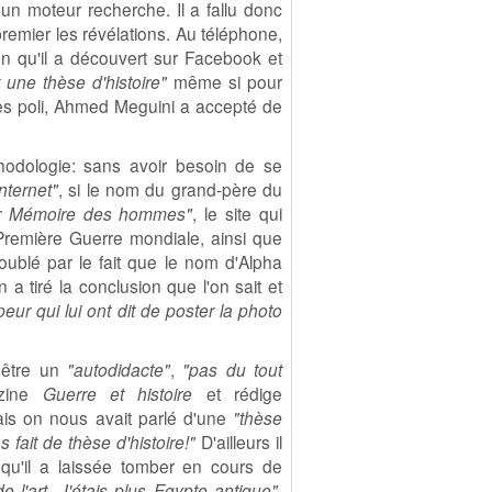
 un moteur recherche. Il a fallu donc
remier les révélations. Au téléphone,
un qu'il a découvert sur Facebook et
it une thèse d'histoire"
même si pour
s poli, Ahmed Meguini a accepté de
hodologie: sans avoir besoin de se
nternet"
, si le nom du grand-père du
ur Mémoire des hommes"
, le site qui
 Première Guerre mondiale, ainsi que
oublé par le fait que le nom d'Alpha
a tiré la conclusion que l'on sait et
ur qui lui ont dit de poster la photo
e être un
"autodidacte"
,
"pas du tout
azine
Guerre et histoire
et rédige
ais on nous avait parlé d'une
"thèse
s fait de thèse d'histoire!"
D'ailleurs il
, qu'il a laissée tomber en cours de
de l'art. J'étais plus Egypte antique",