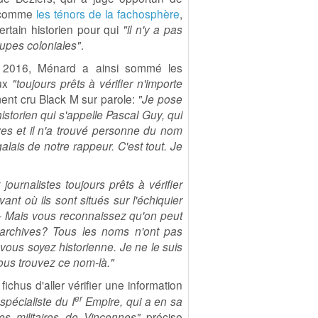
t comme
les ténors de la fachosphère
,
certain historien pour qui
"il n'y a pas
upes coloniales"
.
i 2016, Ménard a ainsi sommé les
eux
"toujours prêts à vérifier n'importe
ment cru Black M sur parole:
"Je pose
historien qui s'appelle Pascal Guy, qui
ives et il n'a trouvé personne du nom
alais de notre rappeur. C'est tout. Je
ournalistes toujours prêts à vérifier
nt où ils sont situés sur l'échiquier
- Mais vous reconnaissez qu'on peut
es archives? Tous les noms n'ont pas
ous soyez historienne. Je ne le suis
vous trouvez ce nom-là."
chus d'aller vérifier une information
er
 spécialiste du I
Empire, qui a en sa
es militaires de Vincennes"
précise