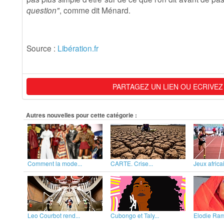
question"
, comme dit Ménard.
Source :
Libération.fr
PARTAGEZ UN LIEN OU ECRIVEZ
Autres nouvelles pour cette catégorie :
Comment la mode...
CARTE. Crise...
Jeux africai
Leo Courbot rend...
Cubongo et Taly...
Elodie Rama