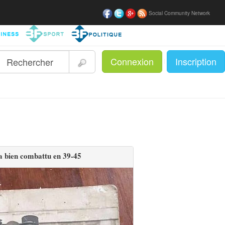
Social Community Network
Connexion
Inscription
|
 a bien combattu en 39-45