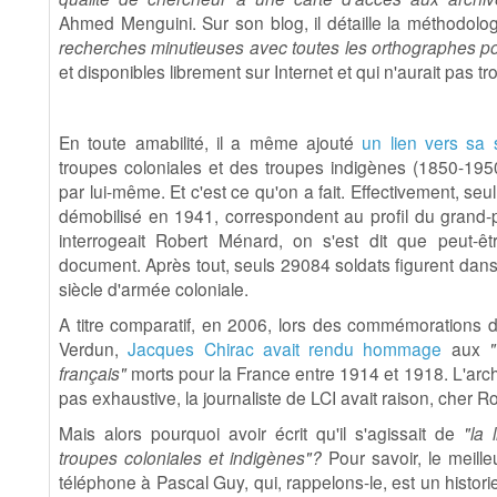
Ahmed Menguini. Sur son blog, il détaille la méthodologi
recherches minutieuses avec toutes les orthographes po
et disponibles librement sur Internet et qui n'aurait pas 
En toute amabilité, il a même ajouté
un lien vers sa 
troupes coloniales et des troupes indigènes (1850-1950)
par lui-même. Et c'est ce qu'on a fait. Effectivement, seu
démobilisé en 1941, correspondent au profil du grand-p
interrogeait Robert Ménard, on s'est dit que peut-êtr
document. Après tout, seuls 29084 soldats figurent dans
siècle d'armée coloniale.
A titre comparatif, en 2006, lors des commémorations
Verdun,
Jacques Chirac avait rendu hommage
aux
français"
morts pour la France entre 1914 et 1918. L'arc
pas exhaustive, la journaliste de LCI avait raison, cher R
Mais alors pourquoi avoir écrit qu'il s'agissait de
"la
troupes coloniales et indigènes"?
Pour savoir, le meil
téléphone à Pascal Guy, qui, rappelons-le, est un histor