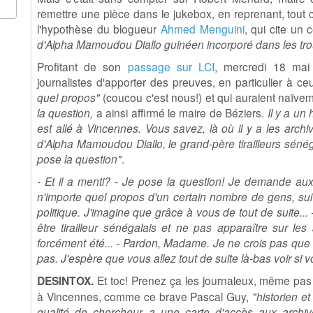
remettre une pièce dans le jukebox, en reprenant, tou
l'hypothèse du blogueur
Ahmed Menguini
, qui cite un 
d'Alpha Mamoudou Diallo guinéen incorporé dans les tro
Profitant de son
passage sur LCI
, mercredi 18 ma
journalistes d'apporter des preuves, en particulier à c
quel propos"
(coucou c'est nous!) et qui auraient naïve
la question,
a ainsi affirmé le maire de Béziers.
Il y a un 
est allé à Vincennes. Vous savez, là où il y a les arch
d'Alpha Mamoudou Diallo, le grand-père tirailleurs sénég
pose la question"
.
- Et il a menti?
- Je pose la question! Je demande aux j
n'importe quel propos d'un certain nombre de gens, suiva
politique. J'imagine que grâce à vous de tout de suite...
être tirailleur sénégalais et ne pas apparaître sur l
forcément été...
- Pardon, Madame. Je ne crois pas que v
pas. J'espère que vous allez tout de suite là-bas voir si 
DESINTOX.
Et toc! Prenez ça les journaleux, même pas fi
à Vincennes, comme ce brave Pascal Guy,
"historien et
qualité de chercheur a une carte d'accès aux archiv