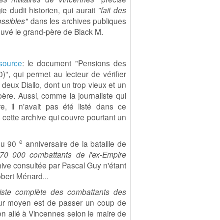
e dudit historien, qui aurait
"fait des
ssibles"
dans les archives publiques
trouvé le grand-père de Black M.
source
: le document "Pensions des
", qui permet au lecteur de vérifier
l deux Diallo, dont un trop vieux et un
ère. Aussi, comme la journaliste qui
e, il n'avait pas été listé dans ce
 cette archive qui couvre pourtant un
e
 du 90
anniversaire de la bataille de
"70 000 combattants de l'ex-Empire
hive consultée par Pascal Guy n'étant
obert Ménard...
 liste complète des combattants des
leur moyen est de passer un coup de
ien allé à Vincennes selon le maire de