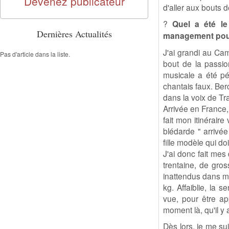
Devenez publicateur
d'aller aux bouts 
?
Quel a été le
Dernières Actualités
management pou
J'ai grandi au Cam
Pas d'article dans la liste.
bout de la passio
musicale a été pé
chantais faux. Be
dans la voix de T
Arrivée en France, 
fait mon itinéraire
blédarde " arrivée
fille modèle qui doi
J'ai donc fait mes
trentaine, de gro
inattendus dans mon
kg. Affaiblie, la s
vue, pour être app
moment là, qu'il y
Dès lors, je me su