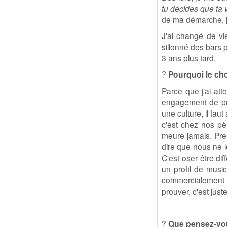
tu décides que ta v
de ma démarche, je 
J'ai changé de vie
sillonné des bars 
3 ans plus tard.
?
Pourquoi le cho
Parce que j'ai att
engagement de pren
une culture, il fau
c'est chez nos pèr
meure jamais. Pren
dire que nous ne l
C'est oser être di
un profil de musi
commercialement re
prouver, c'est just
?
Que pensez-vou