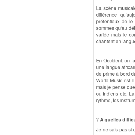
La scène musicale 
différence qu'auj
prétentieux de l
sommes qu'au début
variée mais le con
chantent en langue
En Occident, on fa
une langue africai
de prime à bord d
World Music est-il
mais je pense que 
ou indiens etc. La
rythme, les instrum
?
A quelles diffi
Je ne sais pas si 