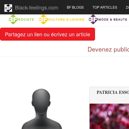
Black-feelings.com
BF BLOGS
TOP ARTICLES
Z
Partagez un lien ou écrivez un article
Devenez public
PATRICIA ESS