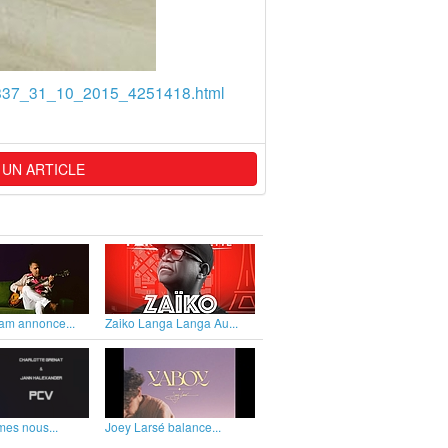
p837_31_10_2015_4251418.html
 UN ARTICLE
am annonce...
Zaiko Langa Langa Au...
es nous...
Joey Larsé balance...