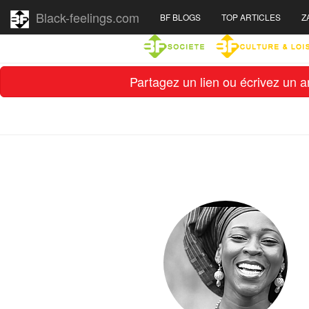
Black-feelings.com
BF BLOGS
TOP ARTICLES
Z
Partagez un lien ou écrivez un ar