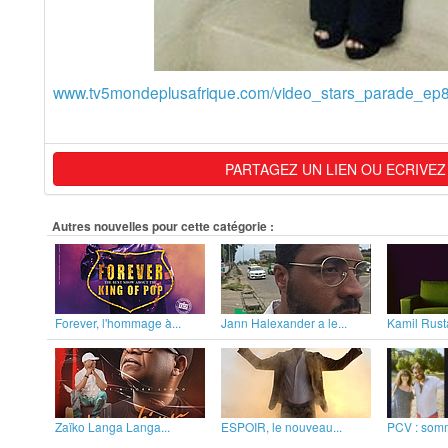
www.tv5mondeplusafrique.com/video_stars_parade_e
PARTAGEZ UN LIEN OU ECRIVEZ
Autres nouvelles pour cette catégorie :
Forever, l'hommage à...
Jann Halexander a le...
Kamil Rust
Zaïko Langa Langa...
ESPOIR, le nouveau...
PCV : somm