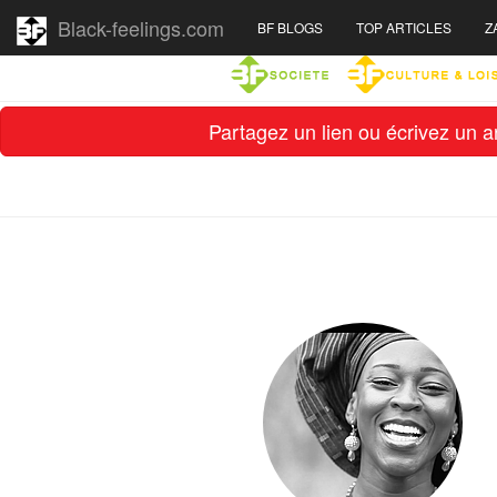
Black-feelings.com
BF BLOGS
TOP ARTICLES
Z
Partagez un lien ou écrivez un ar