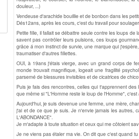
douleur, ...)
Vendeuse d'arachide bouillie et de bonbon dans les pet
Dés12ans, après les cours, c'est du travail pour soulage
Petite fille, il fallait se débattre seule contre les loups de
savent pas contrôler leurs pulsions, ces loups gourman
grâce á mon instinct de survie, une marque qui j'espère,
traumatiser d'autres fillettes.
OUI, à 19ans j'étais vierge, avec un grand corps de f
monde trouvait magnifique, logeait une fragilité psych
parsemé de blessures invisibles et de cicatrices de chico
Puis je fais des rencontres, celles qui t'apprennent des
que même si "L'Homme reste le loup de l'Homme", c'est 
Aujourd'hui, je suis devenue une femme, une mère, chanc
j'ai et de ce que je suis. Je n'envie jamais les autr
L'ABONDANCE".
Je m'adapte à toute situation et ceux qui me côtoient sa
Je ne viens pas étaler ma vie. On dit que c'est quand tu