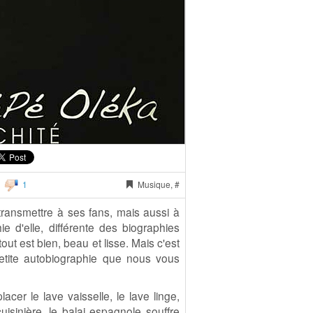
1
Musique, #
transmettre à ses fans, mais aussi à
e d'elle, différente des biographies
out est bien, beau et lisse. Mais c'est
etite autobiographie que nous vous
er le lave vaisselle, le lave linge,
cuisinière, le balai espagnole souffre