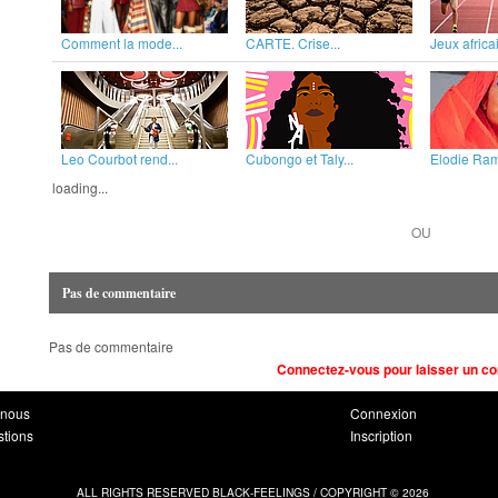
Comment la mode...
CARTE. Crise...
Jeux africai
Leo Courbot rend...
Cubongo et Taly...
Elodie Rama
loading...
OU
Pas de commentaire
Pas de commentaire
Connectez-vous pour laisser un c
-nous
Connexion
stions
Inscription
ALL RIGHTS RESERVED BLACK-FEELINGS / COPYRIGHT © 2026