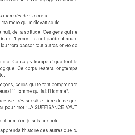
its marchés de Cotonou.
r ma mère qui m'élevait seule.
 la nuit, de la solitude. Ces gens qui ne
ds de l'hymen. Ils ont gardé chacun,
 leur fera passer tout autres envie de
emme. Ce corps trompeur que tout le
ologique. Ce corps restera longtemps
te.
 leçons, celles qui te font comprendre
aussi "l'Homme qui fait l'Homme".
euse, très sensible, fière de ce que
es, car pour moi "LA SUFFISANCE VAUT
vent combien je suis honnête.
 apprends l'histoire des autres que tu