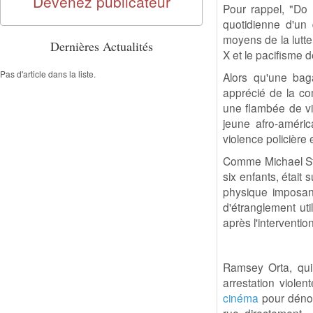
Devenez publicateur
Pour rappel, "Do t
quotidienne d'un
moyens de la lutte
Dernières Actualités
X et le pacifisme d
Pas d'article dans la liste.
Alors qu'une bag
apprécié de la co
une flambée de vio
jeune afro-améric
violence policière 
Comme Michael Stew
six enfants, était 
physique imposan
d'étranglement uti
après l'intervention
Ramsey Orta, qui 
arrestation violen
cinéma
pour dénon