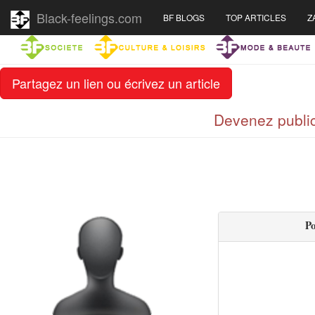
Black-feelings.com
BF BLOGS
TOP ARTICLES
Z
Partagez un lien ou écrivez un article
Devenez public
Po