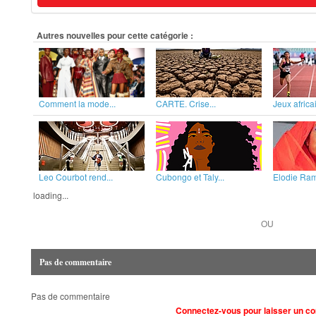
Autres nouvelles pour cette catégorie :
Comment la mode...
CARTE. Crise...
Jeux africai
Leo Courbot rend...
Cubongo et Taly...
Elodie Rama
loading...
OU
Pas de commentaire
Pas de commentaire
Connectez-vous pour laisser un c