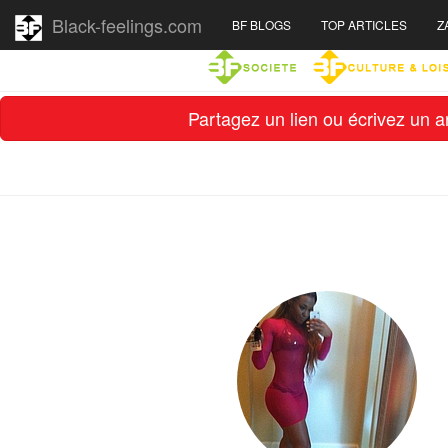
Black-feelings.com
BF BLOGS
TOP ARTICLES
Z
Partagez un lien ou écrivez un ar