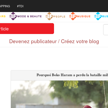
APPING
#TDI
ticle
Devenez publicateur / Créez votre blog
Pourquoi Boko Haram a perdu la bataille mili