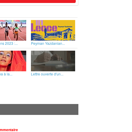
ns 2023 :...
Peyman Yazdanian...
 à la...
Lettre ouverte d'un...
ommentaire