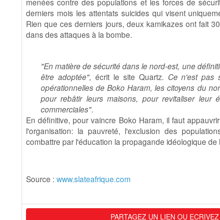
menées contre des populations et les forces de sécuri
derniers mois les attentats suicides qui visent unique
Rien que ces derniers jours, deux kamikazes ont fait 3
dans des attaques à la bombe.
"En matière de sécurité dans le nord-est, une définiti
être adoptée",
écrit le site Quartz
. Ce n'est pas su
opérationnelles de Boko Haram, les citoyens du nord
pour rebâtir leurs maisons, pour revitaliser leur 
commerciales"
.
En définitive, pour vaincre Boko Haram, il faut appauvrir
l'organisation: la pauvreté, l'exclusion des populat
combattre par l'éducation la propagande idéologique de l
Source :
www.slateafrique.com
PARTAGEZ UN LIEN OU ECRIVEZ