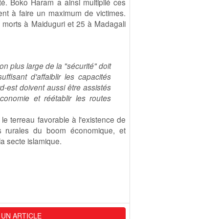
té. Boko Haram a ainsi multiplié ces
ment à faire un maximum de victimes.
0 morts à Maiduguri et 25 à Madagali
on plus large de la "sécurité" doit
ffisant d'affaiblir les capacités
-est doivent aussi être assistés
économie et réétablir les routes
 le terreau favorable à l'existence de
ions rurales du boom économique, et
a secte islamique.
 UN ARTICLE