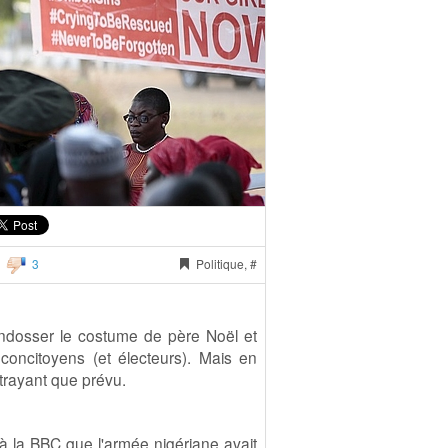
3
Politique, #
ndosser le costume de père Noël et
oncitoyens (et électeurs). Mais en
ttrayant que prévu.
 la BBC que l'armée nigériane avait