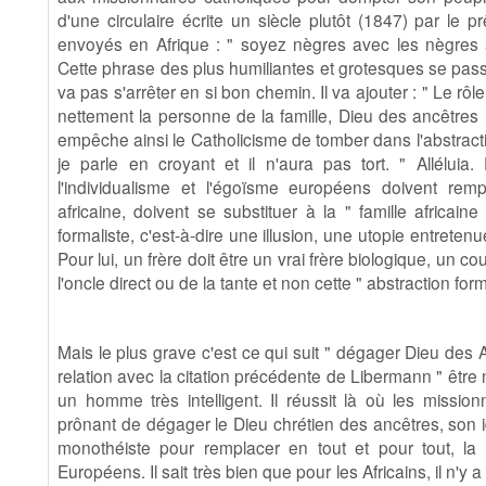
d'une circulaire écrite un siècle plutôt (1847) par le 
envoyés en Afrique : " soyez nègres avec les nègres a
Cette phrase des plus humiliantes et grotesques se pa
va pas s'arrêter en si bon chemin. Il va ajouter : " Le rô
nettement la personne de la famille, Dieu des ancêtres ; (.
empêche ainsi le Catholicisme de tomber dans l'abstracti
je parle en croyant et il n'aura pas tort. " Alléluia
l'individualisme et l'égoïsme européens doivent rempl
africaine, doivent se substituer à la " famille africai
formaliste, c'est-à-dire une illusion, une utopie entretenu
Pour lui, un frère doit être un vrai frère biologique, un cou
l'oncle direct ou de la tante et non cette " abstraction forma
Mais le plus grave c'est ce qui suit " dégager Dieu des 
relation avec la citation précédente de Libermann " être
un homme très intelligent. Il réussit là où les missio
prônant de dégager le Dieu chrétien des ancêtres, son i
monothéiste pour remplacer en tout et pour tout, la r
Européens. Il sait très bien que pour les Africains, il n'y