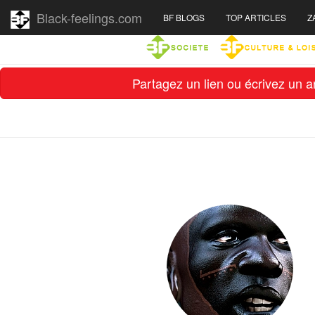
Black-feelings.com
BF BLOGS
TOP ARTICLES
Z
Partagez un lien ou écrivez un ar