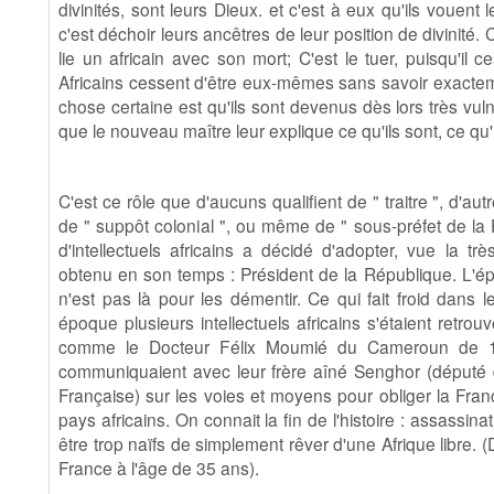
divinités, sont leurs Dieux. et c'est à eux qu'ils vouent l
c'est déchoir leurs ancêtres de leur position de divinité. 
lie un africain avec son mort; C'est le tuer, puisqu'il
Africains cessent d'être eux-mêmes sans savoir exactem
chose certaine est qu'ils sont devenus dès lors très vul
que le nouveau maître leur explique ce qu'ils sont, ce qu'i
C'est ce rôle que d'aucuns qualifient de " traitre ", d'au
de " suppôt colonial ", ou même de " sous-préfet de la 
d'intellectuels africains a décidé d'adopter, vue la 
obtenu en son temps : Président de la République. L'épi
n'est pas là pour les démentir. Ce qui fait froid dans 
époque plusieurs intellectuels africains s'étaient retr
comme le Docteur Félix Moumié du Cameroun de 1
communiquaient avec leur frère aîné Senghor (député 
Française) sur les voies et moyens pour obliger la Fra
pays africains. On connait la fin de l'histoire : assassina
être trop naïfs de simplement rêver d'une Afrique libre.
France à l'âge de 35 ans).