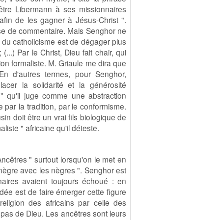
prêtre Libermann à ses missionnaires
fin de les gagner à Jésus-Christ ".
sse de commentaire. Mais Senghor ne
le du catholicisme est de dégager plus
..) Par le Christ, Dieu fait chair, qui
on formaliste. M. Griaule me dira que
. En d'autres termes, pour Senghor,
acer la solidarité et la générosité
ne " qu'il juge comme une abstraction
e par la tradition, par le conformisme.
sin doit être un vrai fils biologique de
liste " africaine qu'il déteste.
Ancêtres " surtout lorsqu'on le met en
 nègre avec les nègres ". Senghor est
nnaires avaient toujours échoué : en
dée est de faire émerger cette figure
eligion des africains par celle des
 a pas de Dieu. Les ancêtres sont leurs