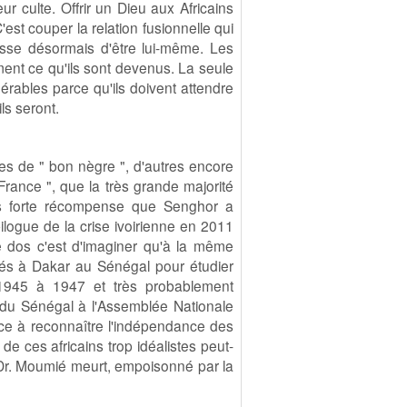
eur culte. Offrir un Dieu aux Africains
C'est couper la relation fusionnelle qui
 cesse désormais d'être lui-même. Les
ent ce qu'ils sont devenus. La seule
nérables parce qu'ils doivent attendre
ls seront.
tres de " bon nègre ", d'autres encore
France ", que la très grande majorité
très forte récompense que Senghor a
logue de la crise ivoirienne en 2011
le dos c'est d'imaginer qu'à la même
ouvés à Dakar au Sénégal pour étudier
945 à 1947 et très probablement
du Sénégal à l'Assemblée Nationale
nce à reconnaître l'indépendance des
t de ces africains trop idéalistes peut-
 (Dr. Moumié meurt, empoisonné par la