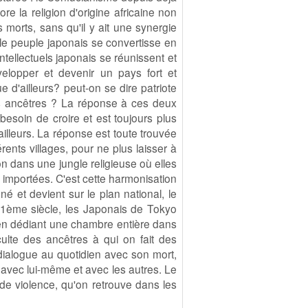
re la religion d'origine africaine non
s morts, sans qu'il y ait une synergie
e le peuple japonais se convertisse en
ntellectuels japonais se réunissent et
velopper et devenir un pays fort et
ue d'ailleurs? peut-on se dire patriote
es ancêtres ? La réponse à ces deux
esoin de croire et est toujours plus
ailleurs. La réponse est toute trouvée
rents villages, pour ne plus laisser à
 dans une jungle religieuse où elles
s importées. C'est cette harmonisation
é et devient sur le plan national, le
 21ème siècle, les Japonais de Tokyo
, en dédiant une chambre entière dans
lte des ancêtres à qui on fait des
 dialogue au quotidien avec son mort,
 avec lui-même et avec les autres. Le
de violence, qu'on retrouve dans les