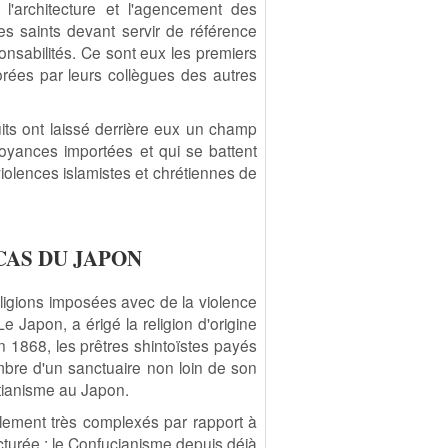
 l'architecture et l'agencement des
es saints devant servir de référence
onsabilités. Ce sont eux les premiers
orées par leurs collègues des autres
its ont laissé derrière eux un champ
royances importées et qui se battent
violences islamistes et chrétiennes de
CAS DU JAPON
ligions imposées avec de la violence
 Japon, a érigé la religion d'origine
en 1868, les prêtres shintoïstes payés
mbre d'un sanctuaire non loin de son
istianisme au Japon.
llement très complexés par rapport à
ructurée : le Confucianisme depuis déjà