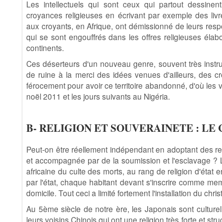
Les intellectuels qui sont ceux qui partout dessinent
croyances religieuses en écrivant par exemple des livr
aux croyants, en Afrique, ont démissionné de leurs resp
qui se sont engouffrés dans les offres religieuses élab
continents.
Ces déserteurs d'un nouveau genre, souvent très instru
de ruine à la merci des idées venues d'ailleurs, des c
férocement pour avoir ce territoire abandonné, d'où les 
noël 2011 et les jours suivants au Nigéria.
B- RELIGION ET SOUVERAINETE : LE 
Peut-on être réellement indépendant en adoptant des re
et accompagnée par de la soumission et l'esclavage ? Le
africaine du culte des morts, au rang de religion d'état 
par l'état, chaque habitant devant s'inscrire comme me
domicile. Tout ceci a limité fortement l'installation du chr
Au 5ème siècle de notre ère, les Japonais sont culture
leurs voisins Chinois qui ont une religion très forte et st