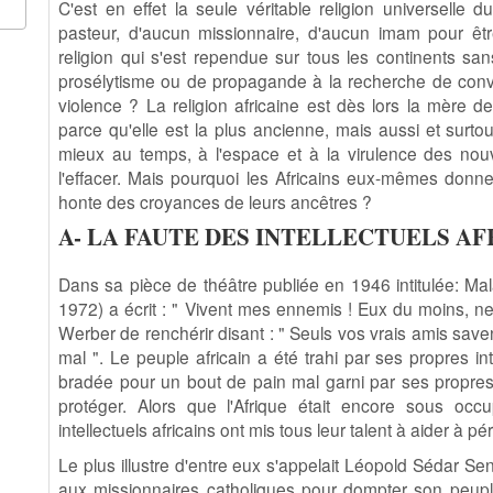
C'est en effet la seule véritable religion universell
pasteur, d'aucun missionnaire, d'aucun imam pour être
religion qui s'est rependue sur tous les continents s
prosélytisme ou de propagande à la recherche de conve
violence ? La religion africaine est dès lors la mère d
parce qu'elle est la plus ancienne, mais aussi et surtou
mieux au temps, à l'espace et à la virulence des nouvel
l'effacer. Mais pourquoi les Africains eux-mêmes donnen
honte des croyances de leurs ancêtres ?
A- LA FAUTE DES INTELLECTUELS AF
Dans sa pièce de théâtre publiée en 1946 intitulée: Ma
1972) a écrit : " Vivent mes ennemis ! Eux du moins, ne
Werber de renchérir disant : " Seuls vos vrais amis sav
mal ". Le peuple africain a été trahi par ses propres inte
bradée pour un bout de pain mal garni par ses propres
protéger. Alors que l'Afrique était encore sous occ
intellectuels africains ont mis tous leur talent à aider à p
Le plus illustre d'entre eux s'appelait Léopold Sédar Sen
aux missionnaires catholiques pour dompter son peuple; 