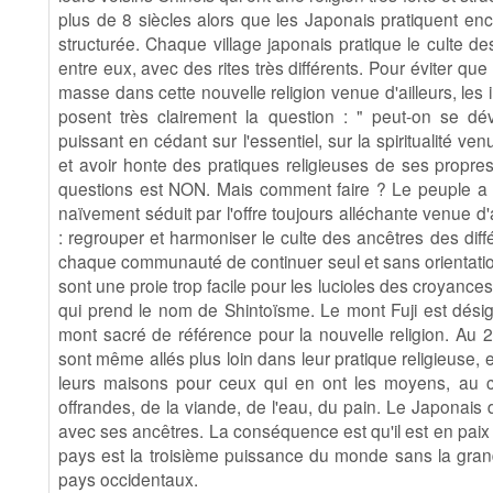
plus de 8 siècles alors que les Japonais pratiquent enco
structurée. Chaque village japonais pratique le culte de
entre eux, avec des rites très différents. Pour éviter qu
masse dans cette nouvelle religion venue d'ailleurs, les i
posent très clairement la question : " peut-on se dé
puissant en cédant sur l'essentiel, sur la spiritualité ven
et avoir honte des pratiques religieuses de ses propr
questions est NON. Mais comment faire ? Le peuple a b
naïvement séduit par l'offre toujours alléchante venue d'
: regrouper et harmoniser le culte des ancêtres des diffé
chaque communauté de continuer seul et sans orientation
sont une proie trop facile pour les lucioles des croyance
qui prend le nom de Shintoïsme. Le mont Fuji est désign
mont sacré de référence pour la nouvelle religion. Au
sont même allés plus loin dans leur pratique religieuse
leurs maisons pour ceux qui en ont les moyens, au cu
offrandes, de la viande, de l'eau, du pain. Le Japonais
avec ses ancêtres. La conséquence est qu'il est en paix
pays est la troisième puissance du monde sans la gran
pays occidentaux.