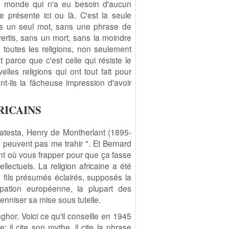
e du monde qui n'a eu besoin d'aucun
 présente ici ou là. C'est la seule
ans un seul mot, sans une phrase de
rtis, sans un mort, sans la moindre
e toutes les religions, non seulement
t parce que c'est celle qui résiste le
les religions qui ont tout fait pour
t-ils la fâcheuse impression d'avoir
RICAINS
latesta, Henry de Montherlant (1895-
 peuvent pas me trahir ". Et Bernard
ent où vous frapper pour que ça fasse
llectuels. La religion africaine a été
 fils présumés éclairés, supposés la
upation européenne, la plupart des
érenniser sa mise sous tutelle.
ghor. Voici ce qu'il conseille en 1945
il cite son mythe, il cite la phrase