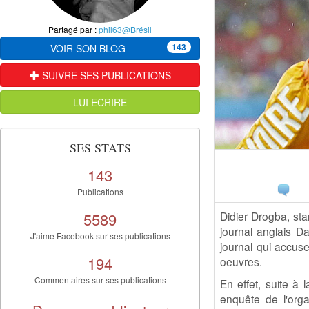
Partagé par :
phil63@Brésil
143
VOIR SON BLOG
SUIVRE SES PUBLICATIONS
LUI ECRIRE
SES STATS
143
Publications
5589
Didier Drogba, sta
journal anglais Da
J'aime Facebook sur ses publications
journal qui accuse
194
oeuvres.
Commentaires sur ses publications
En effet, suite à 
enquête de l'org