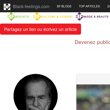
Black-feelings.com
BF BLOGS
TOP ARTICLES
Z
Partagez un lien ou écrivez un article
Devenez public