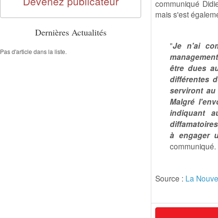
Devenez publicateur
communiqué Didier
mais s'est égaleme
Dernières Actualités
"
Je n'ai co
Pas d'article dans la liste.
management,
être dues a
différentes 
serviront au
Malgré l'en
indiquant a
diffamatoires
à engager un
communiqué.
Source :
La Nouvel