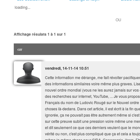
loading...
OU
Affichage résulats
1 à 1
sur
1
czr
vendredi, 14-11-14 10:51
Cette information me dérange, me fait révolter pacifiqu
des informations similaires voire même plus graves. Lis
nouvel ordre mondial (vous ne les aurez jamais sur vos cha
des recherches sur internet, YouTube, ... Je vous propo
Français du nom de Ludovic Rougé sur le Nouvel ordre mo
choses là-dedans. Dans cet article, il est écrit à la fin
ignorée, ça ne pouvait pas être autrement même si c'est l
sur cette preuve subit une pression voire même une menac
et dit seulement ce que ces derniers veulent que le mond
vérité ou non, c'est plus compliqué que ça et cela a touj
même la même chose pour SIDA, Gonococcie, lèpre, Ebol