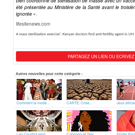
bien coordonné de stérilisation de masse avec un vaccin q
été présentée au Ministère de la Santé avant le troisi
ignorée »
.
lifesitenews.com
A mass sterilization exercise’: Kenyan doctors find anti-fertility agent in UN
PARTAGEZ UN LIEN OU ECRIVEZ
Autres nouvelles pour cette catégorie :
Comment la mode...
CARTE. Crise...
Jeux africai
Leo Courbot rend...
Cubongo et Taly...
Elodie Rama