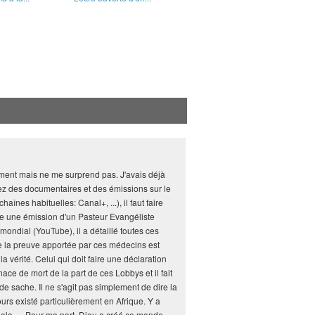
ement mais ne me surprend pas. J'avais déjà
ez des documentaires et des émissions sur le
înes habituelles: Canal+, ...), il faut faire
se une émission d'un Pasteur Evangéliste
ndial (YouTube), il a détaillé toutes ces
 que la preuve apportée par ces médecins est
a vérité. Celui qui doit faire une déclaration
e de mort de la part de ces Lobbys et il fait
e sache. Il ne s'agit pas simplement de dire la
ours existé particulièrement en Afrique. Y a
a, ... Pour ma part, Dieu a créé ce monde