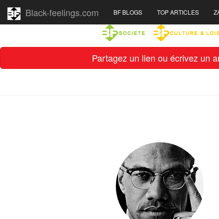
Black-feelings.com
BF BLOGS
TOP ARTICLES
Z
Partagez un lien ou écrivez un ar