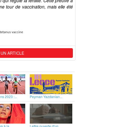
ui régule la fertilité. Cette preuve a
ème tour de
vaccination
, mais elle été
 tetanus vaccine
 UN ARTICLE
ns 2023 :...
Peyman Yazdanian...
 à la...
Lettre ouverte d'un...